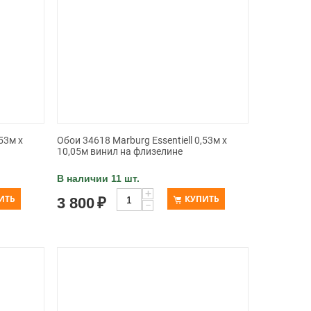
53м х
Обои 34618 Marburg Essentiell 0,53м х
10,05м винил на флизелине
В наличии 11 шт.
+
ИТЬ
КУПИТЬ
3 800
₽
−