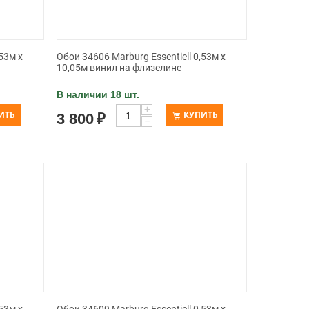
53м х
Обои 34606 Marburg Essentiell 0,53м х
10,05м винил на флизелине
В наличии 18 шт.
+
ИТЬ
КУПИТЬ
3 800
₽
−