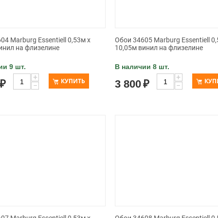
04 Marburg Essentiell 0,53м х
Обои 34605 Marburg Essentiell 0,
инил на флизелине
10,05м винил на флизелине
ии 9 шт.
В наличии 8 шт.
+
+
КУПИТЬ
КУП
₽
3 800
₽
−
−