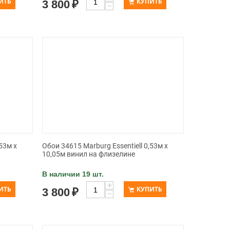
ИТЬ
КУПИТЬ
3 800
₽
−
53м х
Обои 34615 Marburg Essentiell 0,53м х
10,05м винил на флизелине
В наличии 19 шт.
+
ИТЬ
КУПИТЬ
3 800
₽
−