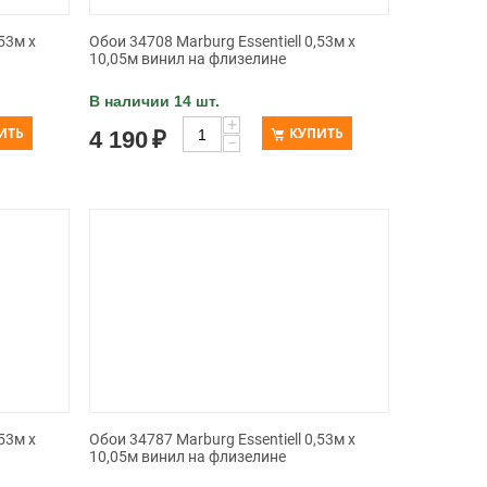
53м х
Обои 34708 Marburg Essentiell 0,53м х
10,05м винил на флизелине
В наличии 14 шт.
+
ИТЬ
КУПИТЬ
4 190
₽
−
53м х
Обои 34787 Marburg Essentiell 0,53м х
10,05м винил на флизелине