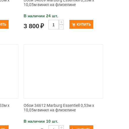
53м х
Обои 34609 Marburg Essentiell 0,53м х
10,05м винил на флизелине
В наличии 24 шт.
+
ИТЬ
КУПИТЬ
3 800
₽
−
53м х
Обои 34612 Marburg Essentiell 0,53м х
10,05м винил на флизелине
В наличии 10 шт.
+