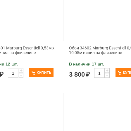
01 Marburg Essentiell 0,53м х
Обои 34602 Marburg Essentiell 0,
инил на флизелине
10,05м винил на флизелине
ии 12 шт.
В наличии 17 шт.
+
+
КУПИТЬ
КУП
₽
3 800
₽
−
−