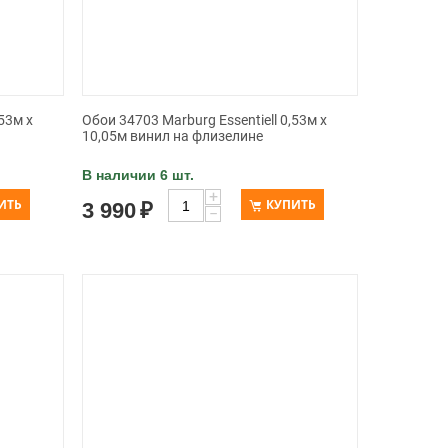
53м х
Обои 34703 Marburg Essentiell 0,53м х
10,05м винил на флизелине
В наличии 6 шт.
+
ИТЬ
КУПИТЬ
3 990
₽
−