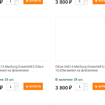
КУПИТЬ
КУП
₽
3 800
₽
−
−
13 Marburg Essentiell 0,53м х
Обои 34614 Marburg Essentiell 0,
инил на флизелине
10,05м винил на флизелине
ии 15 шт.
В наличии 18 шт.
+
+
КУПИТЬ
КУП
₽
3 800
₽
−
−