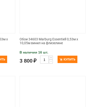
53м х
Обои 34603 Marburg Essentiell 0,53м х
10,05м винил на флизелине
В наличии 16 шт.
+
ИТЬ
КУПИТЬ
3 800
₽
−