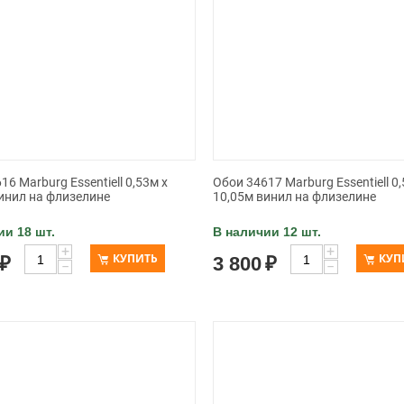
16 Marburg Essentiell 0,53м х
Обои 34617 Marburg Essentiell 0,
инил на флизелине
10,05м винил на флизелине
ии 18 шт.
В наличии 12 шт.
+
+
КУПИТЬ
КУП
₽
3 800
₽
−
−