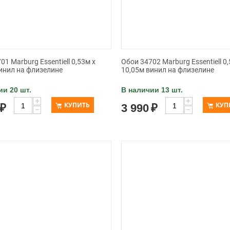
01 Marburg Essentiell 0,53м х
Обои 34702 Marburg Essentiell 0,
инил на флизелине
10,05м винил на флизелине
ии 20 шт.
В наличии 13 шт.
+
+
КУПИТЬ
КУП
₽
3 990
₽
−
−