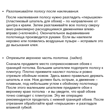
Разглаживайте полосу после наклеивания.
После наклеивания полосу нужно разгладить «перышком»
(пластиковый шпатель для обоев) – по направлению от
центра к краям. Затем разглаживайте всю полосу сверху
вниз равномерно расходящимися движениями влево-
вправо («елочкой»). Окончательное выравнивание
полотнища производится руками. Если вы наклеили
неровно или появились воздушные пузыри – исправьте это
до высыхания клея.
Отрежьте верхнюю часть полотна. (задел).
Сначала продавите место соприкосновения обоев с
границей потолка. Большим шпателем подоприте полосу к
плинтусу. Плотно прижмите нахлест полосы и ровно
отрежьте обойным ножом. Здесь важно правильно держать
шпатель и нож. Нож должен быть острым, а движение –
плавным, под небольшим углом к обойному полотнищу.
После этого маленьким шпателем придавите обои к
верхнему краю потолка - и вы увидите, что край обоев
точно совпадет с плинтусом. Эту же операцию
рекомендуется проделать с нижней границей обоев. После
отрезания обработайте край «перышком» и разгладьте
влажной губкой.