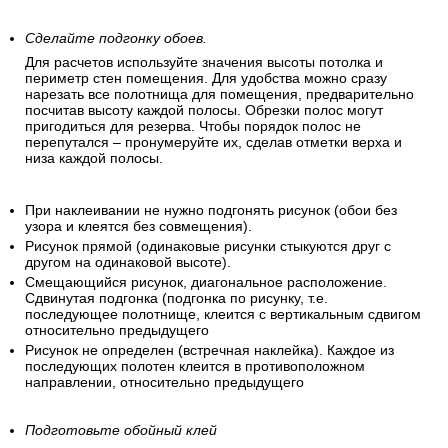
Сделайте подгонку обоев.
Для расчетов используйте значения высоты потолка и
периметр стен помещения. Для удобства можно сразу
нарезать все полотнища для помещения, предварительно
посчитав высоту каждой полосы. Обрезки полос могут
пригодиться для резерва. Чтобы порядок полос не
перепутался – пронумеруйте их, сделав отметки верха и
низа каждой полосы.
При наклеивании не нужно подгонять рисунок (обои без
узора и клеятся без совмещения).
Рисунок прямой (одинаковые рисунки стыкуются друг с
другом на одинаковой высоте).
Смещающийся рисунок, диагональное расположение.
Сдвинутая подгонка (подгонка по рисунку, т.е.
последующее полотнище, клеится с вертикальным сдвигом
относительно предыдущего
Рисунок не определен (встречная наклейка). Каждое из
последующих полотен клеится в противоположном
направлении, относительно предыдущего
Подготовьте обойный клей