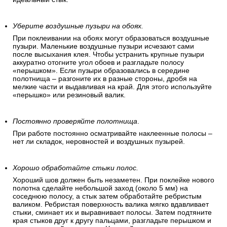
Уберите воздушные пузыри на обоях.
При поклеивании на обоях могут образоваться воздушные
пузыри. Маленькие воздушные пузыри исчезают сами
после высыхания клея. Чтобы устранить крупные пузыри
аккуратно отогните угол обоев и разгладьте полосу
«перышком». Если пузыри образовались в середине
полотнища – разгоните их в разные стороны, дробя на
мелкие части и выдавливая на край. Для этого используйте
«перышко» или резиновый валик.
Постоянно проверяйте полотнища
.
При работе постоянно осматривайте наклеенные полосы –
нет ли складок, неровностей и воздушных пузырей.
Хорошо обработайте стыки полос.
Хороший шов должен быть незаметен. При поклейке нового
полотна сделайте небольшой заход (около 5 мм) на
соседнюю полосу, а стык затем обработайте ребристым
валиком. Ребристая поверхность валика мягко вдавливает
стыки, сминает их и выравнивает полосы. Затем подтяните
края стыков друг к другу пальцами, разгладьте перышком и