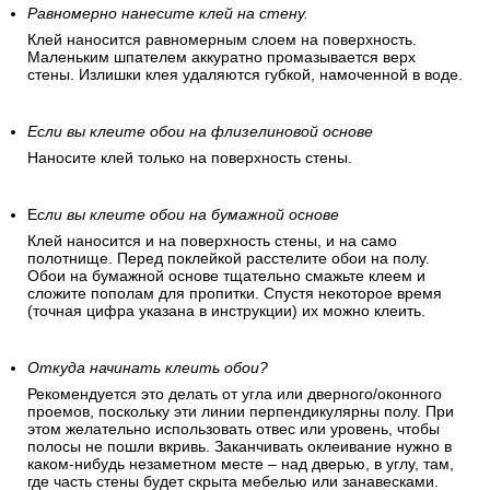
Равномерно нанесите клей на стену.
Клей наносится равномерным слоем на поверхность.
Маленьким шпателем аккуратно промазывается верх
стены. Излишки клея удаляются губкой, намоченной в воде.
Если вы клеите обои на флизелиновой основе
Наносите клей только на поверхность стены.
Е
сли вы клеите обои на бумажной основе
Клей наносится и на поверхность стены, и на само
полотнище. Перед поклейкой расстелите обои на полу.
Обои на бумажной основе тщательно смажьте клеем и
сложите пополам для пропитки. Спустя некоторое время
(точная цифра указана в инструкции) их можно клеить.
Откуда начинать клеить обои?
Рекомендуется это делать от угла или дверного/оконного
проемов, поскольку эти линии перпендикулярны полу. При
этом желательно использовать отвес или уровень, чтобы
полосы не пошли вкривь. Заканчивать оклеивание нужно в
каком-нибудь незаметном месте – над дверью, в углу, там,
где часть стены будет скрыта мебелью или занавесками.