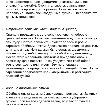
вниз равномерно расходящимися движениями влево-
вправо («елочкой»). Окончательное выравнивание
полотнища производится руками. Если вы наклеили
неровно или появились воздушные пузыри – исправьте это
до высыхания клея.
Отрежьте верхнюю часть полотна. (задел).
Сначала продавите место соприкосновения обоев с
границей потолка. Большим шпателем подоприте полосу к
плинтусу. Плотно прижмите нахлест полосы и ровно
отрежьте обойным ножом. Здесь важно правильно держать
шпатель и нож. Нож должен быть острым, а движение –
плавным, под небольшим углом к обойному полотнищу.
После этого маленьким шпателем придавите обои к
верхнему краю потолка - и вы увидите, что край обоев
точно совпадет с плинтусом. Эту же операцию
рекомендуется проделать с нижней границей обоев. После
отрезания обработайте край «перышком» и разгладьте
влажной губкой.
Хорошо промажьте стыки.
Обойные стыки должны быть хорошо промазаны. Излишек
клея затем выдавливается «перышком» и убирается
губкой. Если вы все сделали верно, то у вас получится
идеальный стык.