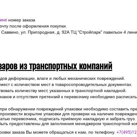
ине
номер заказа
почту после оформления покупки.
 Саввино, ул. Пригородная, д. 92А ТЦ "Стройпарк" павильон 4 лини
варов из транспортных компаний
ледов деформации, влаги и любых механических повреждений.
 мест с количеством мест в товаросопроводительных документах.
вовать количеству мест, указанных в транспортной накладной.
наков и отсутствия претензий к перевозчику необходимо расписатьс
 при обнаружении повреждений упаковки необходимо составить прет
е произвести вскрытие упаковки для проверки на наличие поврежде
чатью перевозчика, подписать приёмную накладную и забрать груз.
быть предоставлены для заполнения менеджером транспортной ко
овки заказа Вы можете обращаться к нам, по телефону.
+7(495)12