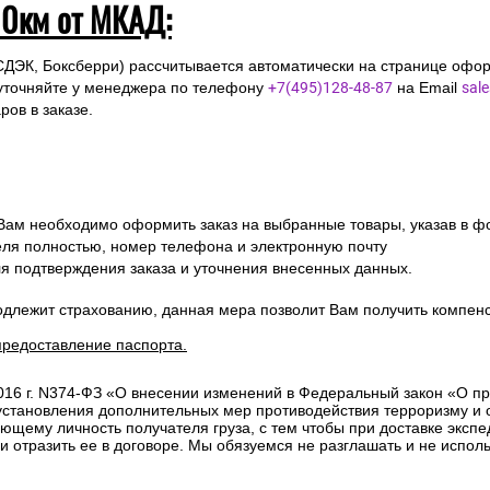
10км от МКАД:
СДЭК, Боксберри) рассчитывается автоматически на странице офор
уточняйте у менеджера по телефону
+7(495)128-48-87
на Email
sal
ов в заказе.
 Вам необходимо оформить заказ на выбранные товары, указав в ф
ля полностью, номер телефона и электронную почту
ля подтверждения заказа и уточнения внесенных данных.
одлежит страхованию, данная мера позволит Вам получить компен
предоставление паспорта.
2016 г. N374-ФЗ «О внесении изменений в Федеральный закон «О п
 установления дополнительных мер противодействия терроризму и
ющему личность получателя груза, с тем чтобы при доставке эксп
отразить ее в договоре. Мы обязуемся не разглашать и не исполь