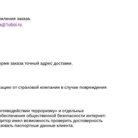
мления заказа.
es@1oboi.ru
орме заказа точный адрес доставки.
сацию от страховой компании в случае повреждения
ротиводействии терроризму» и отдельных
 обеспечения общественной безопасности интернет-
едитор имел возможность проверить достоверность
зовать паспортные данные клиента.