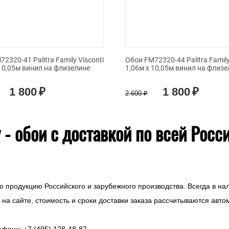
2320-41 Palitra Family Visconti
Обои FM72320-44 Palitra Family
 10,05м винил на флизелине
1,06м х 10,05м винил на флизе
1 800
₽
1 800
₽
2 600
₽
- обои с доставкой по всей Росс
ю продукцию Российского и зарубежного производства. Всегда в на
на сайте, стоимость и сроки доставки заказа рассчитываются авто