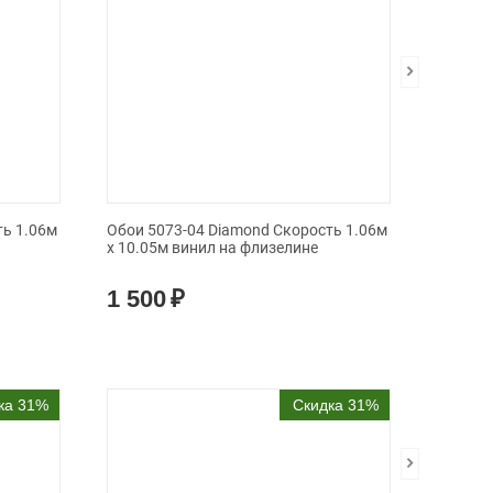
ть 1.06м
Обои 5073-04 Diamond Скорость 1.06м
Обои 50
x 10.05м винил на флизелине
x 10.05
1 500
₽
1 50
ка 31%
Скидка 31%