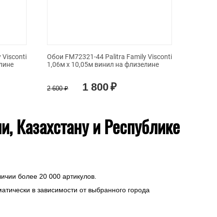
 Visconti
Обои FM72321-44 Palitra Family Visconti
Обои FM
лине
1,06м х 10,05м винил на флизелине
1,06м х
1 800
₽
2 600
₽
2 800
₽
ии, Казахстану и Республике
личии более 20 000 артикулов.
матически в зависимости от выбранного города