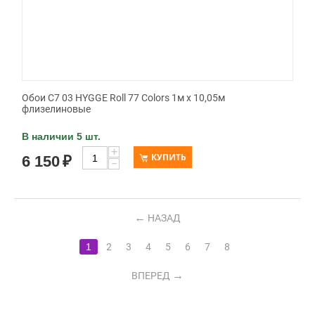
Обои C7 03 HYGGE Roll 77 Colors 1м х 10,05м
флизелиновые
В наличии 5 шт.
+
КУПИТЬ
6 150
₽
−
НАЗАД
1
2
3
4
5
6
7
8
ВПЕРЕД