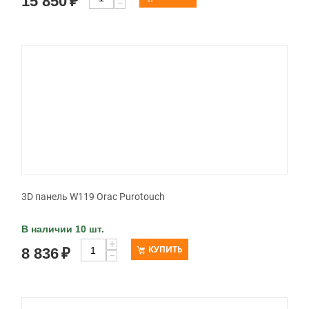
15 850
₽
−
3D панель W119 Orac Purotouch
В наличии 10 шт.
+
КУПИТЬ
8 836
₽
−