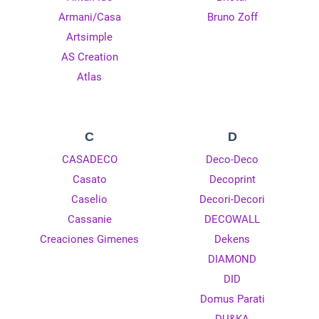
Armani/Casa
Bruno Zoff
Artsimple
AS Creation
Atlas
C
D
CASADECO
Deco-Deco
Casato
Decoprint
Caselio
Decori-Decori
Cassanie
DECOWALL
Creaciones Gimenes
Dekens
DIAMOND
DID
Domus Parati