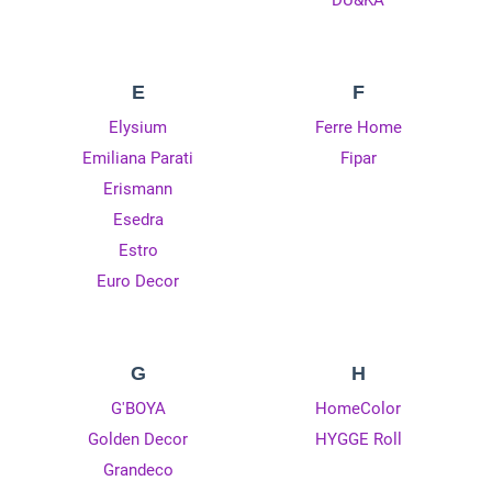
DU&KA
E
F
Elysium
Ferre Home
Emiliana Parati
Fipar
Erismann
Esedra
Estro
Euro Decor
G
H
G'BOYA
HomeColor
Golden Decor
HYGGE Roll
Grandeco