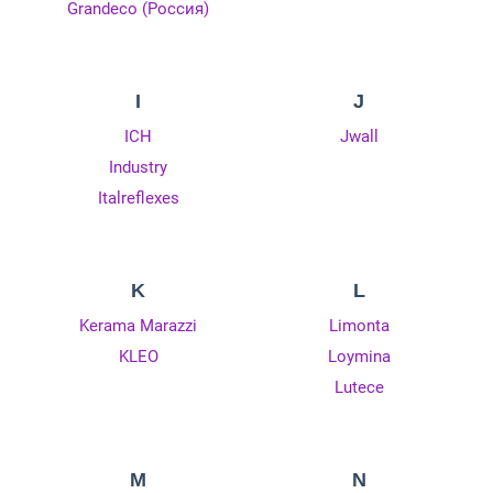
Grandeco (Россия)
I
J
ICH
Jwall
Industry
Italreflexes
K
L
Kerama Marazzi
Limonta
KLEO
Loymina
Lutece
M
N