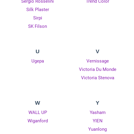
Sergio Rosselini
Trend Color
Silk Plaster
Sirpi
SK Filson
U
V
Ugepa
Vernissage
Victoria Du Monde
Victoria Stenova
W
Y
WALL UP
Yasham
Wiganford
YIEN
Yuanlong