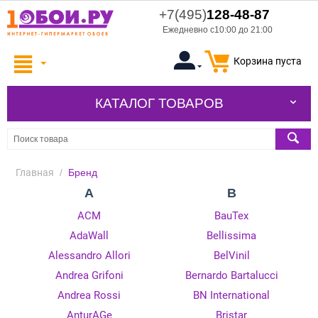
+7(495)
128-48-87
Ежедневно с10:00 до 21:00
Корзина пуста
КАТАЛОГ ТОВАРОВ
Главная
/
Бренд
A
B
ACM
BauTex
AdaWall
Bellissima
Alessandro Allori
BelVinil
Andrea Grifoni
Bernardo Bartalucci
Andrea Rossi
BN International
AnturAGe
Bristar