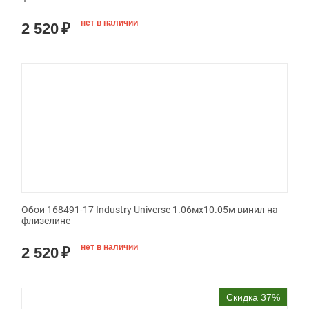
нет в наличии
2 520
₽
Обои 168491-17 Industry Universe 1.06мx10.05м винил на
флизелине
нет в наличии
2 520
₽
Скидка 37%