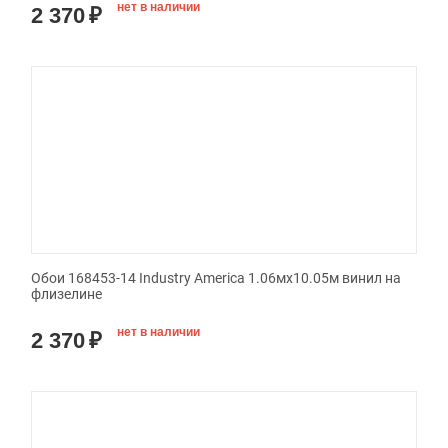
нет в наличии
2 370
₽
Обои 168453-14 Industry America 1.06мx10.05м винил на
флизелине
нет в наличии
2 370
₽