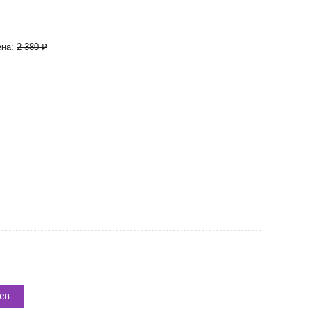
на:
2 380
₽
ев