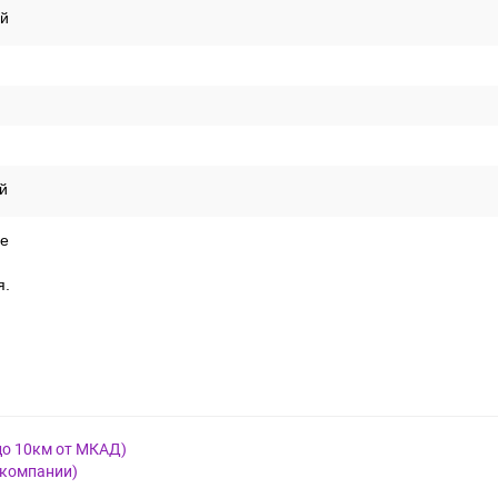
й
й
е
я.
до 10км от МКАД)
 компании)