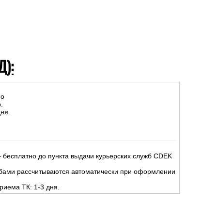
Д):
но
.
ня.
 бесплатно до пункта выдачи курьерских служб CDEK
жбами рассчитываются автоматически при оформлении
риема ТК: 1-3 дня.