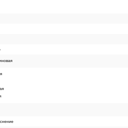
е
иновая
ая
ая
я
иснение