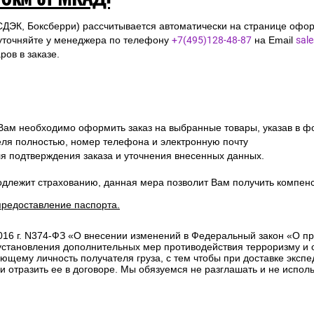
СДЭК, Боксберри) рассчитывается автоматически на странице офор
уточняйте у менеджера по телефону
+7(495)128-48-87
на Email
sal
ов в заказе.
 Вам необходимо оформить заказ на выбранные товары, указав в ф
ля полностью, номер телефона и электронную почту
ля подтверждения заказа и уточнения внесенных данных.
одлежит страхованию, данная мера позволит Вам получить компен
предоставление паспорта.
2016 г. N374-ФЗ «О внесении изменений в Федеральный закон «О п
 установления дополнительных мер противодействия терроризму и
ющему личность получателя груза, с тем чтобы при доставке эксп
отразить ее в договоре. Мы обязуемся не разглашать и не исполь