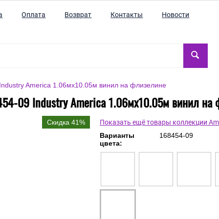
а
Оплата
Возврат
Контакты
Новости
Industry America 1.06мx10.05м винил на флизелине
54-09 Industry America 1.06мx10.05м винил на
Скидка 41%
Показать ещё товары коллекции Am
Варианты
168454-09
цвета: