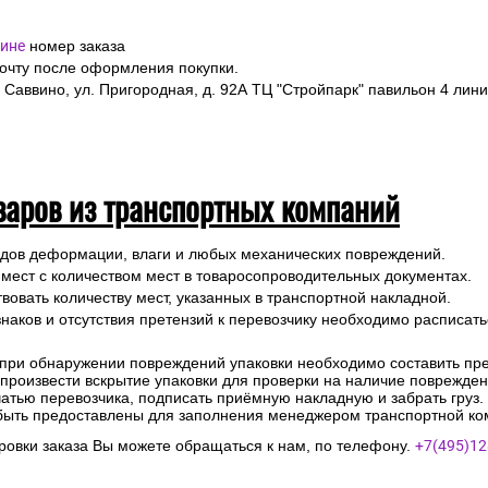
ине
номер заказа
почту после оформления покупки.
 Саввино, ул. Пригородная, д. 92А ТЦ "Стройпарк" павильон 4 лини
варов из транспортных компаний
ледов деформации, влаги и любых механических повреждений.
 мест с количеством мест в товаросопроводительных документах.
вовать количеству мест, указанных в транспортной накладной.
наков и отсутствия претензий к перевозчику необходимо расписатьс
 при обнаружении повреждений упаковки необходимо составить прет
е произвести вскрытие упаковки для проверки на наличие поврежде
чатью перевозчика, подписать приёмную накладную и забрать груз.
быть предоставлены для заполнения менеджером транспортной ко
овки заказа Вы можете обращаться к нам, по телефону.
+7(495)12