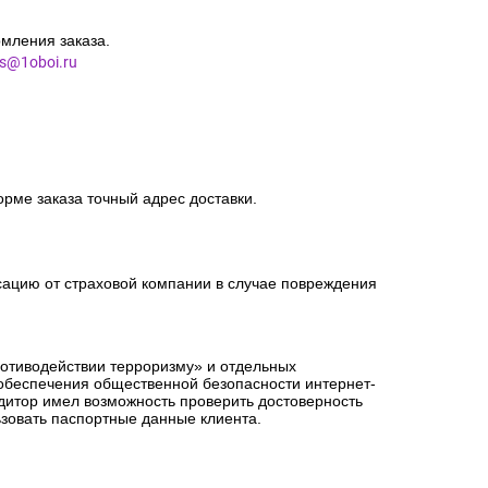
мления заказа.
es@1oboi.ru
орме заказа точный адрес доставки.
сацию от страховой компании в случае повреждения
ротиводействии терроризму» и отдельных
 обеспечения общественной безопасности интернет-
едитор имел возможность проверить достоверность
зовать паспортные данные клиента.