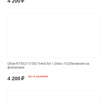
4 200
₽
Обои R75027-3 DID Trend Art 1,06м х 10,05м винил на
флизелине
нет в наличии
4 200
₽