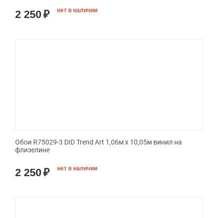
нет в наличии
2 250
₽
Обои R75029-3 DID Trend Art 1,06м х 10,05м винил на
флизелине
нет в наличии
2 250
₽