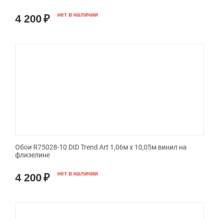
нет в наличии
4 200
₽
Обои R75028-10 DID Trend Art 1,06м х 10,05м винил на
флизелине
нет в наличии
4 200
₽