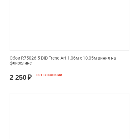
Обои R75026-5 DID Trend Art 1,06м х 10,05м винил на
флизелине
нет в наличии
2 250
₽