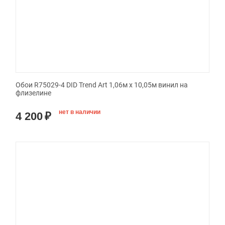
Обои R75029-4 DID Trend Art 1,06м х 10,05м винил на
флизелине
нет в наличии
4 200
₽