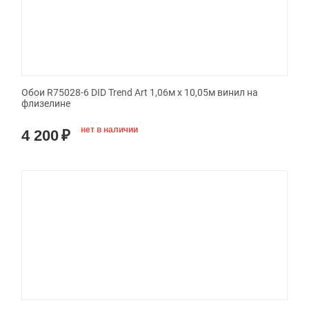
Обои R75028-6 DID Trend Art 1,06м х 10,05м винил на
флизелине
нет в наличии
4 200
₽