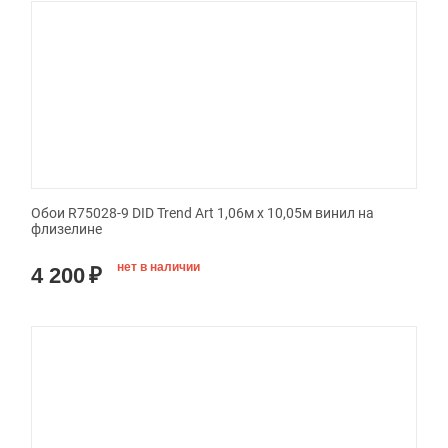
Обои R75028-9 DID Trend Art 1,06м х 10,05м винил на
флизелине
нет в наличии
4 200
₽