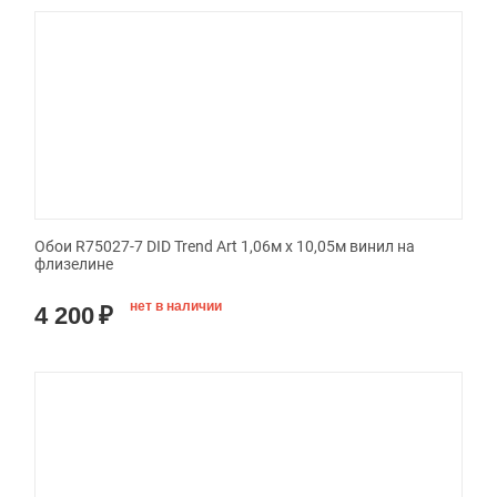
Обои R75027-7 DID Trend Art 1,06м х 10,05м винил на
флизелине
нет в наличии
4 200
₽