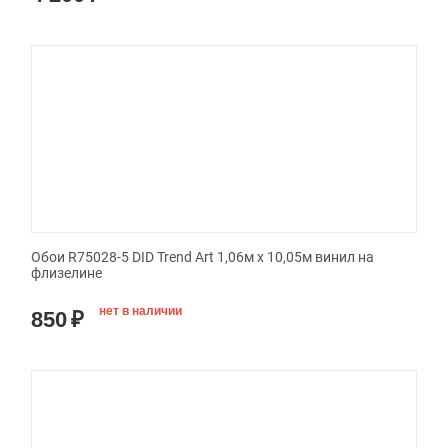
Обои R75028-5 DID Trend Art 1,06м х 10,05м винил на
флизелине
нет в наличии
850
₽