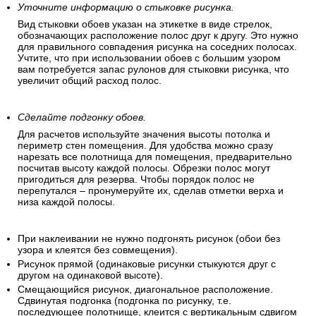
Уточните информацию о стыковке рисунка.
Вид стыковки обоев указан на этикетке в виде стрелок,
обозначающих расположение полос друг к другу. Это нужно
для правильного совпадения рисунка на соседних полосах.
Учтите, что при использовании обоев с большим узором
вам потребуется запас рулонов для стыковки рисунка, что
увеличит общий расход полос.
Сделайте подгонку обоев.
Для расчетов используйте значения высоты потолка и
периметр стен помещения. Для удобства можно сразу
нарезать все полотнища для помещения, предварительно
посчитав высоту каждой полосы. Обрезки полос могут
пригодиться для резерва. Чтобы порядок полос не
перепутался – пронумеруйте их, сделав отметки верха и
низа каждой полосы.
При наклеивании не нужно подгонять рисунок (обои без
узора и клеятся без совмещения).
Рисунок прямой (одинаковые рисунки стыкуются друг с
другом на одинаковой высоте).
Смещающийся рисунок, диагональное расположение.
Сдвинутая подгонка (подгонка по рисунку, т.е.
последующее полотнище, клеится с вертикальным сдвигом