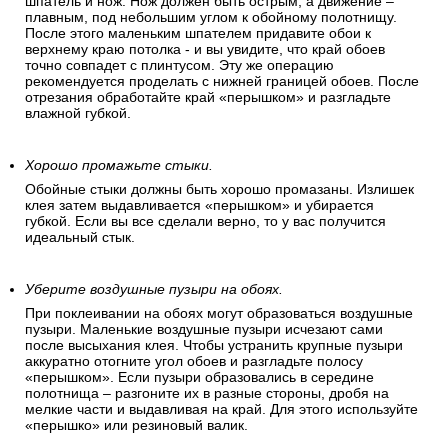
шпатель и нож. Нож должен быть острым, а движение –
плавным, под небольшим углом к обойному полотнищу.
После этого маленьким шпателем придавите обои к
верхнему краю потолка - и вы увидите, что край обоев
точно совпадет с плинтусом. Эту же операцию
рекомендуется проделать с нижней границей обоев. После
отрезания обработайте край «перышком» и разгладьте
влажной губкой.
Хорошо промажьте стыки.
Обойные стыки должны быть хорошо промазаны. Излишек
клея затем выдавливается «перышком» и убирается
губкой. Если вы все сделали верно, то у вас получится
идеальный стык.
Уберите воздушные пузыри на обоях.
При поклеивании на обоях могут образоваться воздушные
пузыри. Маленькие воздушные пузыри исчезают сами
после высыхания клея. Чтобы устранить крупные пузыри
аккуратно отогните угол обоев и разгладьте полосу
«перышком». Если пузыри образовались в середине
полотнища – разгоните их в разные стороны, дробя на
мелкие части и выдавливая на край. Для этого используйте
«перышко» или резиновый валик.