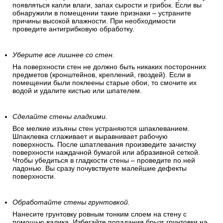
появляться капли влаги, запах сырости и грибок. Если вы
обнаружили в помещении такие признаки – устраните
причины высокой влажности. При необходимости
проведите антигрибковую обработку.
Уберите все лишнее со стен.
На поверхности стен не должно быть никаких посторонних
предметов (кронштейнов, креплений, гвоздей). Если в
помещении были поклеены старые обои, то смочите их
водой и удалите кистью или шпателем.
Сделайте стены гладкими.
Все мелкие изъяны стен устраняются шпаклеванием.
Шпаклевка сглаживает и выравнивает рабочую
поверхность. После шпатлевания произведите зачистку
поверхности наждачной бумагой или абразивной сеткой.
Чтобы убедиться в гладкости стены – проведите по ней
ладонью. Вы сразу почувствуете малейшие дефекты
поверхности.
Обработайте стены грунтовкой.
Нанесите грунтовку ровным тонким слоем на стену с
помощью валика. Избегайте попадания брызг грунтовки на