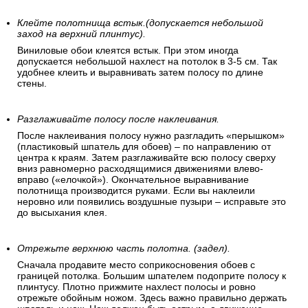
Клейте полотнища встык.(допускается небольшой
заход на верхний плинтус).
Виниловые обои клеятся встык. При этом иногда
допускается небольшой нахлест на потолок в 3-5 см. Так
удобнее клеить и выравнивать затем полосу по длине
стены.
Разглаживайте полосу после наклеивания.
После наклеивания полосу нужно разгладить «перышком»
(пластиковый шпатель для обоев) – по направлению от
центра к краям. Затем разглаживайте всю полосу сверху
вниз равномерно расходящимися движениями влево-
вправо («елочкой»). Окончательное выравнивание
полотнища производится руками. Если вы наклеили
неровно или появились воздушные пузыри – исправьте это
до высыхания клея.
Отрежьте верхнюю часть полотна. (задел).
Сначала продавите место соприкосновения обоев с
границей потолка. Большим шпателем подоприте полосу к
плинтусу. Плотно прижмите нахлест полосы и ровно
отрежьте обойным ножом. Здесь важно правильно держать