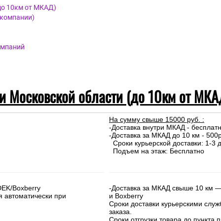
до 10км от МКАД)
 компании)
омпаний
 и Московской области (до 10км от МКА
На сумму свыше 15000 руб. :
-Доставка внутри МКАД - бесплат
-Доставка за МКАД до 10 км - 500р
Сроки курьерской доставки: 1-3 д
Подъем на этаж: Бесплатно
DEK/Boxberry
-Доставка за МКАД свыше 10 км —
я автоматически при
и Boxberry
Сроки доставки курьерскими слу
заказа.
Сроки отгрузки товара до пункта п