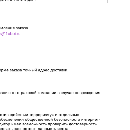
мления заказа.
es@1oboi.ru
орме заказа точный адрес доставки.
сацию от страховой компании в случае повреждения
ротиводействии терроризму» и отдельных
 обеспечения общественной безопасности интернет-
едитор имел возможность проверить достоверность
зовать паспортные данные клиента.