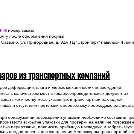
ине
номер заказа
почту после оформления покупки.
 Саввино, ул. Пригородная, д. 92А ТЦ "Стройпарк" павильон 4 лини
варов из транспортных компаний
ледов деформации, влаги и любых механических повреждений.
 мест с количеством мест в товаросопроводительных документах.
вовать количеству мест, указанных в транспортной накладной.
наков и отсутствия претензий к перевозчику необходимо расписатьс
 при обнаружении повреждений упаковки необходимо составить прет
е произвести вскрытие упаковки для проверки на наличие поврежде
чатью перевозчика, подписать приёмную накладную и забрать груз.
быть предоставлены для заполнения менеджером транспортной ко