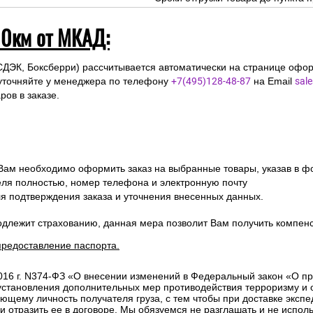
10км от МКАД:
СДЭК, Боксберри) рассчитывается автоматически на странице офор
уточняйте у менеджера по телефону
+7(495)128-48-87
на Email
sal
ов в заказе.
 Вам необходимо оформить заказ на выбранные товары, указав в ф
ля полностью, номер телефона и электронную почту
ля подтверждения заказа и уточнения внесенных данных.
одлежит страхованию, данная мера позволит Вам получить компен
предоставление паспорта.
2016 г. N374-ФЗ «О внесении изменений в Федеральный закон «О п
 установления дополнительных мер противодействия терроризму и
ющему личность получателя груза, с тем чтобы при доставке эксп
отразить ее в договоре. Мы обязуемся не разглашать и не исполь