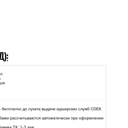
Д):
но
.
ня.
 бесплатно до пункта выдачи курьерских служб CDEK
жбами рассчитываются автоматически при оформлении
риема ТК: 1-3 дня.