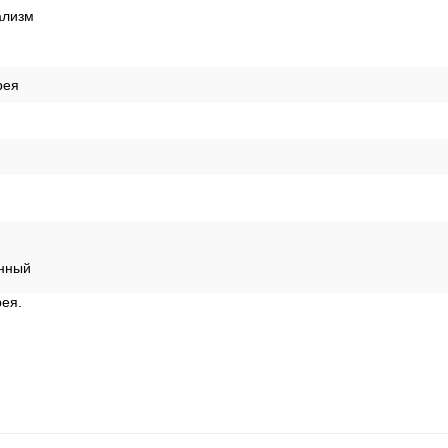
лизм
рея
нный
рея.