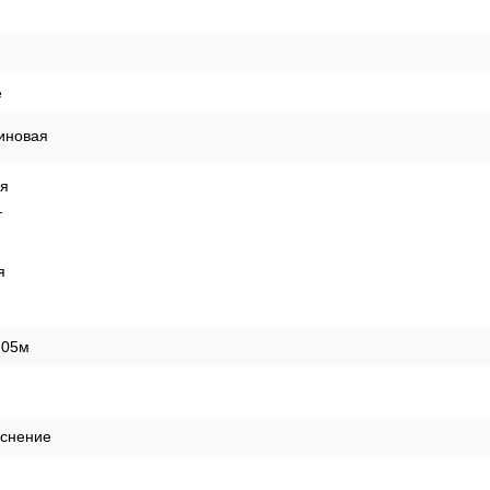
е
иновая
ая
т
я
,05м
иснение