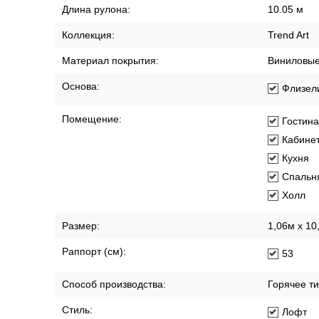
Длина рулона:
10.05 м
Коллекция:
Trend Art
Материал покрытия:
Виниловы
Основа:
Флизел
Помещение:
Гостин
Кабине
Кухня
Спальн
Холл
Размер:
1,06м х 10
Раппорт (см):
53
Способ производства:
Горячее т
Стиль:
Лофт