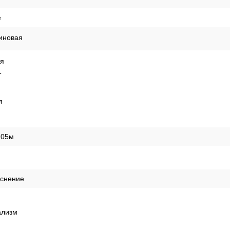
е
иновая
ая
т
я
,05м
иснение
лизм