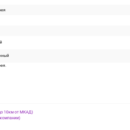
рея
й
нный
рея.
до 10км от МКАД)
 компании)