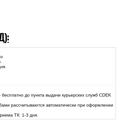
Д):
но
.
ня.
 бесплатно до пункта выдачи курьерских служб CDEK
жбами рассчитываются автоматически при оформлении
риема ТК: 1-3 дня.