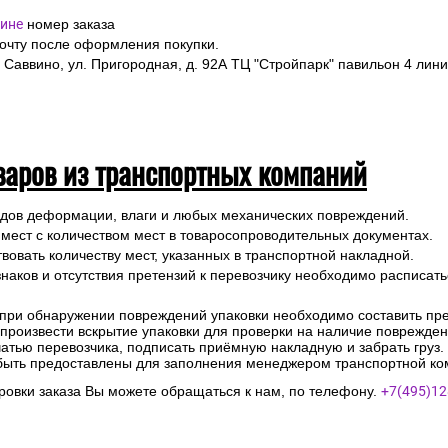
ине
номер заказа
почту после оформления покупки.
 Саввино, ул. Пригородная, д. 92А ТЦ "Стройпарк" павильон 4 лини
варов из транспортных компаний
ледов деформации, влаги и любых механических повреждений.
 мест с количеством мест в товаросопроводительных документах.
вовать количеству мест, указанных в транспортной накладной.
наков и отсутствия претензий к перевозчику необходимо расписатьс
 при обнаружении повреждений упаковки необходимо составить прет
е произвести вскрытие упаковки для проверки на наличие поврежде
чатью перевозчика, подписать приёмную накладную и забрать груз.
быть предоставлены для заполнения менеджером транспортной ко
овки заказа Вы можете обращаться к нам, по телефону.
+7(495)12