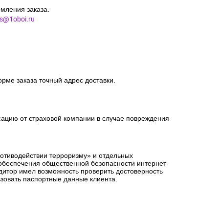
мления заказа.
es@1oboi.ru
орме заказа точный адрес доставки.
сацию от страховой компании в случае повреждения
ротиводействии терроризму» и отдельных
 обеспечения общественной безопасности интернет-
едитор имел возможность проверить достоверность
зовать паспортные данные клиента.