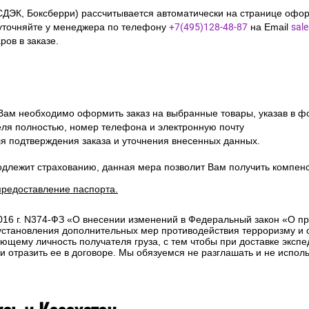
СДЭК, Боксберри) рассчитывается автоматически на странице офор
уточняйте у менеджера по телефону
+7(495)128-48-87
на Email
sal
ов в заказе.
 Вам необходимо оформить заказ на выбранные товары, указав в ф
ля полностью, номер телефона и электронную почту
ля подтверждения заказа и уточнения внесенных данных.
одлежит страхованию, данная мера позволит Вам получить компен
предоставление паспорта.
2016 г. N374-ФЗ «О внесении изменений в Федеральный закон «О п
 установления дополнительных мер противодействия терроризму и
ющему личность получателя груза, с тем чтобы при доставке эксп
отразить ее в договоре. Мы обязуемся не разглашать и не исполь