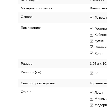
Материал покрытия:
Виниловы
Основа:
Флизел
Помещение:
Гостин
Кабине
Кухня
Спальн
Холл
Размер:
1,06м х 10
Раппорт (см):
53
Способ производства:
Горячее т
Стиль:
Лофт
Минима
Модерн