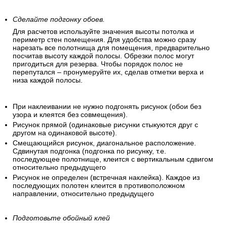
Сделайте подгонку обоев.
Для расчетов используйте значения высоты потолка и
периметр стен помещения. Для удобства можно сразу
нарезать все полотнища для помещения, предварительно
посчитав высоту каждой полосы. Обрезки полос могут
пригодиться для резерва. Чтобы порядок полос не
перепутался – пронумеруйте их, сделав отметки верха и
низа каждой полосы.
При наклеивании не нужно подгонять рисунок (обои без
узора и клеятся без совмещения).
Рисунок прямой (одинаковые рисунки стыкуются друг с
другом на одинаковой высоте).
Смещающийся рисунок, диагональное расположение.
Сдвинутая подгонка (подгонка по рисунку, т.е.
последующее полотнище, клеится с вертикальным сдвигом
относительно предыдущего
Рисунок не определен (встречная наклейка). Каждое из
последующих полотен клеится в противоположном
направлении, относительно предыдущего
Подготовьте обойный клей