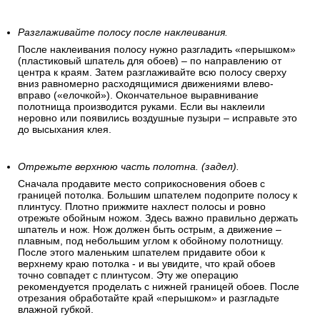
Разглаживайте полосу после наклеивания.
После наклеивания полосу нужно разгладить «перышком»
(пластиковый шпатель для обоев) – по направлению от
центра к краям. Затем разглаживайте всю полосу сверху
вниз равномерно расходящимися движениями влево-
вправо («елочкой»). Окончательное выравнивание
полотнища производится руками. Если вы наклеили
неровно или появились воздушные пузыри – исправьте это
до высыхания клея.
Отрежьте верхнюю часть полотна. (задел).
Сначала продавите место соприкосновения обоев с
границей потолка. Большим шпателем подоприте полосу к
плинтусу. Плотно прижмите нахлест полосы и ровно
отрежьте обойным ножом. Здесь важно правильно держать
шпатель и нож. Нож должен быть острым, а движение –
плавным, под небольшим углом к обойному полотнищу.
После этого маленьким шпателем придавите обои к
верхнему краю потолка - и вы увидите, что край обоев
точно совпадет с плинтусом. Эту же операцию
рекомендуется проделать с нижней границей обоев. После
отрезания обработайте край «перышком» и разгладьте
влажной губкой.