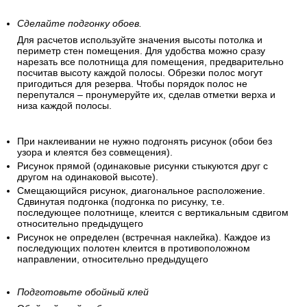
Сделайте подгонку обоев.
Для расчетов используйте значения высоты потолка и
периметр стен помещения. Для удобства можно сразу
нарезать все полотнища для помещения, предварительно
посчитав высоту каждой полосы. Обрезки полос могут
пригодиться для резерва. Чтобы порядок полос не
перепутался – пронумеруйте их, сделав отметки верха и
низа каждой полосы.
При наклеивании не нужно подгонять рисунок (обои без
узора и клеятся без совмещения).
Рисунок прямой (одинаковые рисунки стыкуются друг с
другом на одинаковой высоте).
Смещающийся рисунок, диагональное расположение.
Сдвинутая подгонка (подгонка по рисунку, т.е.
последующее полотнище, клеится с вертикальным сдвигом
относительно предыдущего
Рисунок не определен (встречная наклейка). Каждое из
последующих полотен клеится в противоположном
направлении, относительно предыдущего
Подготовьте обойный клей