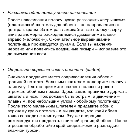
Разглаживайте полосу после наклеивания.
После наклеивания полосу нужно разгладить «перышком»
(пластиковый шпатель для обоев) – по направлению от
центра к краям. Затем разглаживайте всю полосу сверху
вниз равномерно расходящимися движениями влево-
вправо («елочкой»). Окончательное выравнивание
полотнища производится руками. Если вы наклеили
неровно или появились воздушные пузыри – исправьте это
до высыхания клея.
Отрежьте верхнюю часть полотна. (задел).
Сначала продавите место соприкосновения обоев с
границей потолка. Большим шпателем подоприте полосу к
плинтусу. Плотно прижмите нахлест полосы и ровно
отрежьте обойным ножом. Здесь важно правильно держать
шпатель и нож. Нож должен быть острым, а движение –
плавным, под небольшим углом к обойному полотнищу.
После этого маленьким шпателем придавите обои к
верхнему краю потолка - и вы увидите, что край обоев
точно совпадет с плинтусом. Эту же операцию
рекомендуется проделать с нижней границей обоев. После
отрезания обработайте край «перышком» и разгладьте
влажной губкой.