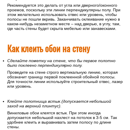
Рекомендуется это делать от угла или дверного/оконного
проемов, поскольку эти линии перпендикулярны полу. При
этом желательно использовать отвес или уровень, чтобы
полосы не пошли вкривь. Заканчивать оклеивание нужно в
каком-нибудь незаметном месте – над дверью, в углу, там,
где часть стены будет скрыта мебелью или занавесками.
Как клеить обои на стену
Сделайте пометку на стене, что бы первое полотно
было поклеено перпендикулярно полу.
Проведите на стене строго вертикальную линию, которая
обозначит границу первой поклеенной обойной полосы.
Для точности линии используйте строительный отвес, лазер
или уровень.
Клейте полотнища встык.(допускается небольшой
заход на верхний плинтус).
Виниловые обои клеятся встык. При этом иногда
допускается небольшой нахлест на потолок в 3-5 см. Так
удобнее клеить и выравнивать затем полосу по длине
стены.