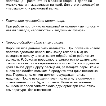
полотнища – разгоните их в разные стороны, дробя на
мелкие части и выдавливая на край. Для этого используйте
«перышко» или резиновый валик.
Постоянно проверяйте полотнища
.
При работе постоянно осматривайте наклеенные полосы –
нет ли складок, неровностей и воздушных пузырей.
Хорошо обработайте стыки полос.
Хороший шов должен быть незаметен. При поклейке нового
полотна сделайте небольшой заход (около 5 мм) на
соседнюю полосу, а стык затем обработайте ребристым
валиком. Ребристая поверхность валика мягко вдавливает
стыки, сминает их и выравнивает полосы. Затем подтяните
края стыков друг к другу пальцами, разгладьте перышком и
снова прокатайте валиком. Чередуйте этот цикл несколько
раз. Переход полотнищ должен ощущаться только
ладонью. После высыхания клея полосы чуть стянутся и
совмещение полос будет полным. Полное высыхание
виниловых обоев займет около двух суток при комнатной
температуре, без сквозняков.