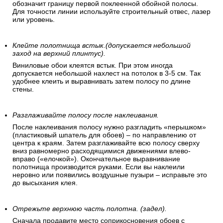
обозначит границу первой поклеенной обойной полосы.
Для точности линии используйте строительный отвес, лазер
или уровень.
Клейте полотнища встык.(допускается небольшой
заход на верхний плинтус).
Виниловые обои клеятся встык. При этом иногда
допускается небольшой нахлест на потолок в 3-5 см. Так
удобнее клеить и выравнивать затем полосу по длине
стены.
Разглаживайте полосу после наклеивания.
После наклеивания полосу нужно разгладить «перышком»
(пластиковый шпатель для обоев) – по направлению от
центра к краям. Затем разглаживайте всю полосу сверху
вниз равномерно расходящимися движениями влево-
вправо («елочкой»). Окончательное выравнивание
полотнища производится руками. Если вы наклеили
неровно или появились воздушные пузыри – исправьте это
до высыхания клея.
Отрежьте верхнюю часть полотна. (задел).
Сначала продавите место соприкосновения обоев с