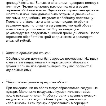
границей потолка. Большим шпателем подоприте полосу к
плинтусу. Плотно прижмите нахлест полосы и ровно
отрежьте обойным ножом. Здесь важно правильно держать
шпатель и нож. Нож должен быть острым, а движение –
плавным, под небольшим углом к обойному полотнищу.
После этого маленьким шпателем придавите обои к
верхнему краю потолка - и вы увидите, что край обоев
точно совпадет с плинтусом. Эту же операцию
рекомендуется проделать с нижней границей обоев. После
отрезания обработайте край «перышком» и разгладьте
влажной губкой.
Хорошо промажьте стыки.
Обойные стыки должны быть хорошо промазаны. Излишек
клея затем выдавливается «перышком» и убирается
губкой. Если вы все сделали верно, то у вас получится
идеальный стык.
Уберите воздушные пузыри на обоях.
При поклеивании на обоях могут образоваться воздушные
пузыри. Маленькие воздушные пузыри исчезают сами
после высыхания клея. Чтобы устранить крупные пузыри
аккуратно отогните угол обоев и разгладьте полосу
«перышком». Если пузыри образовались в середине