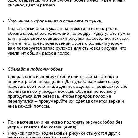
Удостоверьтесь, что все рулоны обоев имеют идентичный
рисунок, цвет и размер.
Уточните информацию о стыковке рисунка.
Вид стыковки обоев указан на этикетке в виде стрелок,
обозначающих расположение полос друг к другу. Это нужно
для правильного совпадения рисунка на соседних полосах.
Учтите, что при использовании обоев с большим узором
вам потребуется запас рулонов для стыковки рисунка, что
увеличит общий расход полос.
Сделайте подгонку обоев.
Для расчетов используйте значения высоты потолка и
периметр стен помещения. Для удобства можно сразу
нарезать все полотнища для помещения, предварительно
посчитав высоту каждой полосы. Обрезки полос могут
пригодиться для резерва. Чтобы порядок полос не
перепутался – пронумеруйте их, сделав отметки верха и
низа каждой полосы.
При наклеивании не нужно подгонять рисунок (обои без
узора и клеятся без совмещения).
Рисунок прямой (одинаковые рисунки стыкуются друг с