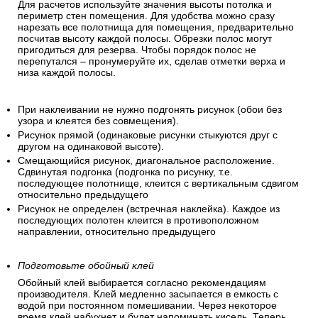
Для расчетов используйте значения высоты потолка и
периметр стен помещения. Для удобства можно сразу
нарезать все полотнища для помещения, предварительно
посчитав высоту каждой полосы. Обрезки полос могут
пригодиться для резерва. Чтобы порядок полос не
перепутался – пронумеруйте их, сделав отметки верха и
низа каждой полосы.
При наклеивании не нужно подгонять рисунок (обои без
узора и клеятся без совмещения).
Рисунок прямой (одинаковые рисунки стыкуются друг с
другом на одинаковой высоте).
Смещающийся рисунок, диагональное расположение.
Сдвинутая подгонка (подгонка по рисунку, т.е.
последующее полотнище, клеится с вертикальным сдвигом
относительно предыдущего
Рисунок не определен (встречная наклейка). Каждое из
последующих полотен клеится в противоположном
направлении, относительно предыдущего
Подготовьте обойный клей
Обойный клей выбирается согласно рекомендациям
производителя. Клей медленно засыпается в емкость с
водой при постоянном помешивании. Через некоторое
время клей набухнет и будет напоминать кисель. Теперь