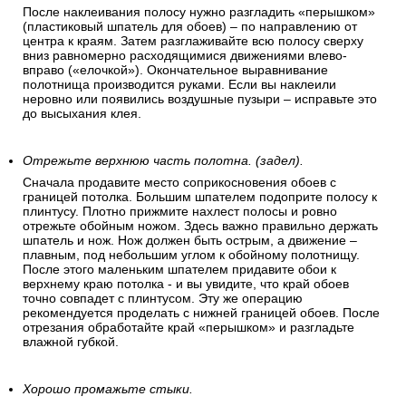
После наклеивания полосу нужно разгладить «перышком»
(пластиковый шпатель для обоев) – по направлению от
центра к краям. Затем разглаживайте всю полосу сверху
вниз равномерно расходящимися движениями влево-
вправо («елочкой»). Окончательное выравнивание
полотнища производится руками. Если вы наклеили
неровно или появились воздушные пузыри – исправьте это
до высыхания клея.
Отрежьте верхнюю часть полотна. (задел).
Сначала продавите место соприкосновения обоев с
границей потолка. Большим шпателем подоприте полосу к
плинтусу. Плотно прижмите нахлест полосы и ровно
отрежьте обойным ножом. Здесь важно правильно держать
шпатель и нож. Нож должен быть острым, а движение –
плавным, под небольшим углом к обойному полотнищу.
После этого маленьким шпателем придавите обои к
верхнему краю потолка - и вы увидите, что край обоев
точно совпадет с плинтусом. Эту же операцию
рекомендуется проделать с нижней границей обоев. После
отрезания обработайте край «перышком» и разгладьте
влажной губкой.
Хорошо промажьте стыки.