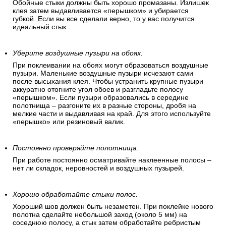
Обойные стыки должны быть хорошо промазаны. Излишек
клея затем выдавливается «перышком» и убирается
губкой. Если вы все сделали верно, то у вас получится
идеальный стык.
Уберите воздушные пузыри на обоях.
При поклеивании на обоях могут образоваться воздушные
пузыри. Маленькие воздушные пузыри исчезают сами
после высыхания клея. Чтобы устранить крупные пузыри
аккуратно отогните угол обоев и разгладьте полосу
«перышком». Если пузыри образовались в середине
полотнища – разгоните их в разные стороны, дробя на
мелкие части и выдавливая на край. Для этого используйте
«перышко» или резиновый валик.
Постоянно проверяйте полотнища
.
При работе постоянно осматривайте наклеенные полосы –
нет ли складок, неровностей и воздушных пузырей.
Хорошо обработайте стыки полос.
Хороший шов должен быть незаметен. При поклейке нового
полотна сделайте небольшой заход (около 5 мм) на
соседнюю полосу, а стык затем обработайте ребристым