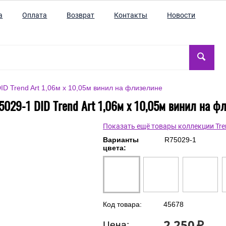
а
Оплата
Возврат
Контакты
Новости
ID Trend Art 1,06м х 10,05м винил на флизелине
5029-1 DID Trend Art 1,06м х 10,05м винил на ф
Показать ещё товары коллекции Tre
Варианты
R75029-1
цвета:
Код товара:
45678
2 250
₽
Цена: