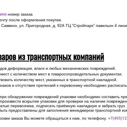
ине
номер заказа
почту после оформления покупки.
 Саввино, ул. Пригородная, д. 92А ТЦ "Стройпарк" павильон 4 лини
варов из транспортных компаний
ледов деформации, влаги и любых механических повреждений.
 мест с количеством мест в товаросопроводительных документах.
вовать количеству мест, указанных в транспортной накладной.
наков и отсутствия претензий к перевозчику необходимо расписатьс
 при обнаружении повреждений упаковки необходимо составить прет
е произвести вскрытие упаковки для проверки на наличие поврежде
чатью перевозчика, подписать приёмную накладную и забрать груз.
быть предоставлены для заполнения менеджером транспортной ко
овки заказа Вы можете обращаться к нам, по телефону.
+7(495)12