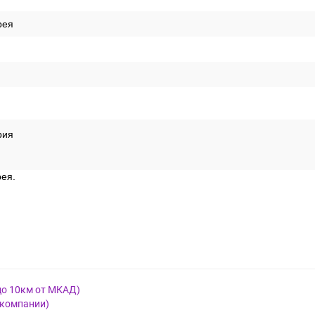
рея
рия
рея.
до 10км от МКАД)
 компании)