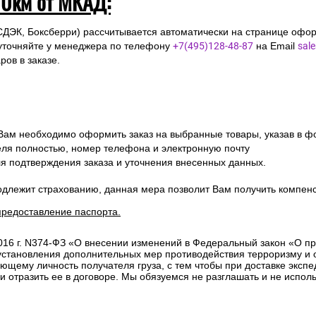
10км от МКАД:
СДЭК, Боксберри) рассчитывается автоматически на странице офор
уточняйте у менеджера по телефону
+7(495)128-48-87
на Email
sal
ов в заказе.
 Вам необходимо оформить заказ на выбранные товары, указав в ф
ля полностью, номер телефона и электронную почту
ля подтверждения заказа и уточнения внесенных данных.
одлежит страхованию, данная мера позволит Вам получить компен
предоставление паспорта.
2016 г. N374-ФЗ «О внесении изменений в Федеральный закон «О п
 установления дополнительных мер противодействия терроризму и
ющему личность получателя груза, с тем чтобы при доставке эксп
отразить ее в договоре. Мы обязуемся не разглашать и не исполь