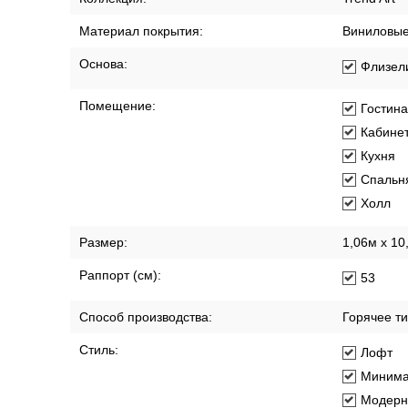
Материал покрытия:
Виниловы
Основа:
Флизел
Помещение:
Гостин
Кабине
Кухня
Спальн
Холл
Размер:
1,06м х 10
Раппорт (см):
53
Способ производства:
Горячее т
Стиль:
Лофт
Минима
Модерн