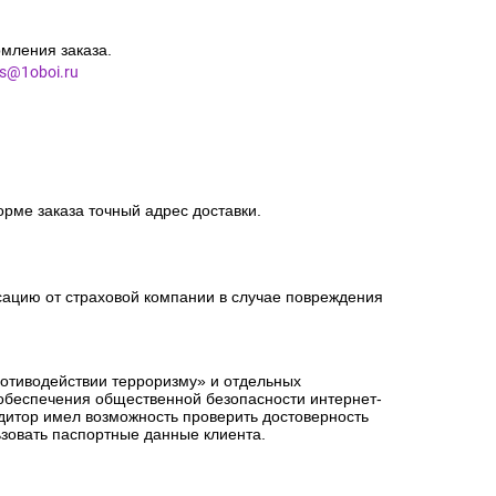
мления заказа.
es@1oboi.ru
орме заказа точный адрес доставки.
сацию от страховой компании в случае повреждения
ротиводействии терроризму» и отдельных
 обеспечения общественной безопасности интернет-
едитор имел возможность проверить достоверность
зовать паспортные данные клиента.