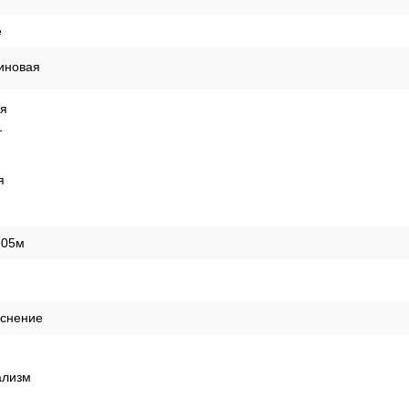
е
иновая
ая
т
я
,05м
иснение
лизм