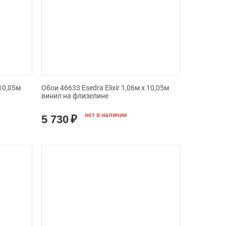
 10,05м
Обои 46633 Esedra Elixir 1,06м х 10,05м
винил на флизелине
нет в наличии
5 730
₽