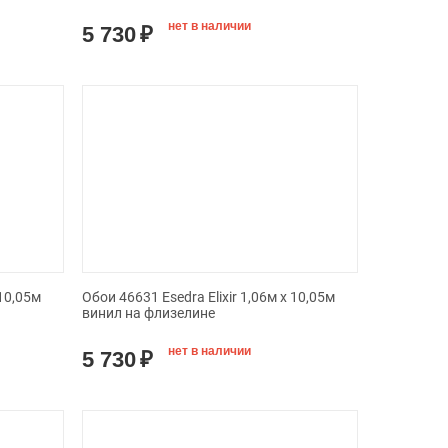
нет в наличии
5 730
₽
 10,05м
Обои 46631 Esedra Elixir 1,06м х 10,05м
винил на флизелине
нет в наличии
5 730
₽