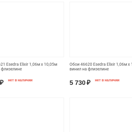
1 Esedra Elixir 1,06м х 10,05м
Обои 46620 Esedra Elixir 1,06м х
а флизелине
винил на флизелине
нет в наличии
нет в наличии
₽
5 730
₽