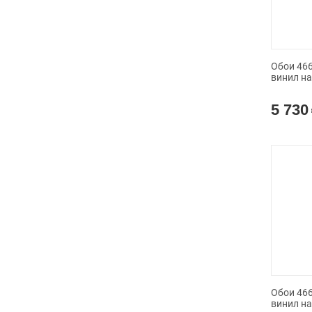
Обои 4661
винил н
5 730
Обои 4660
винил н