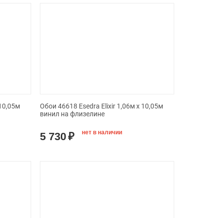
 10,05м
Обои 46618 Esedra Elixir 1,06м х 10,05м
винил на флизелине
нет в наличии
5 730
₽