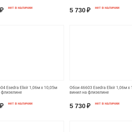
нет в наличии
нет в наличии
₽
5 730
₽
4 Esedra Elixir 1,06м х 10,05м
Обои 46603 Esedra Elixir 1,06м х
а флизелине
винил на флизелине
нет в наличии
нет в наличии
₽
5 730
₽