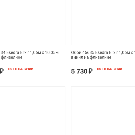
4 Esedra Elixir 1,06м х 10,05м
Обои 46635 Esedra Elixir 1,06м х
а флизелине
винил на флизелине
нет в наличии
нет в наличии
₽
5 730
₽