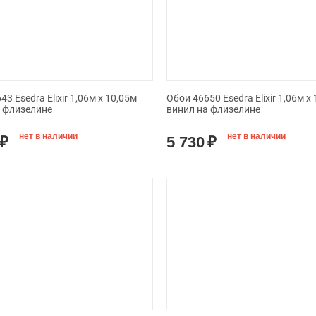
3 Esedra Elixir 1,06м х 10,05м
Обои 46650 Esedra Elixir 1,06м х
а флизелине
винил на флизелине
нет в наличии
нет в наличии
₽
5 730
₽