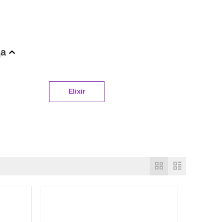
да
Elixir