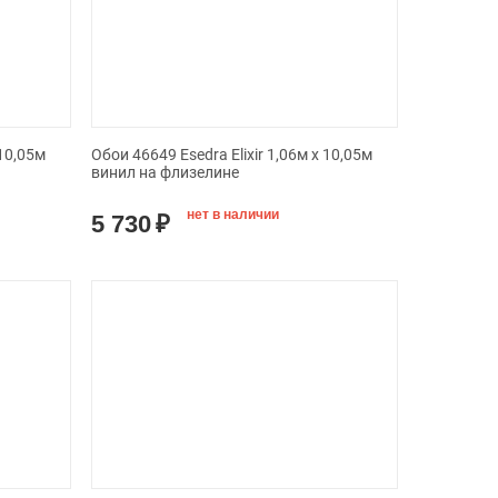
 10,05м
Обои 46649 Esedra Elixir 1,06м х 10,05м
винил на флизелине
нет в наличии
5 730
₽