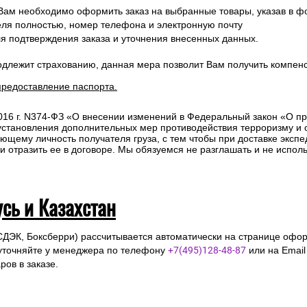
 Вам необходимо оформить заказ на выбранные товары, указав в ф
ля полностью, номер телефона и электронную почту
ля подтверждения заказа и уточнения внесенных данных.
одлежит страхованию, данная мера позволит Вам получить компен
предоставление паспорта.
2016 г. N374-ФЗ «О внесении изменений в Федеральный закон «О п
 установления дополнительных мер противодействия терроризму и
ющему личность получателя груза, с тем чтобы при доставке эксп
отразить ее в договоре. Мы обязуемся не разглашать и не исполь
усь и Казахстан
СДЭК, Боксберри) рассчитывается автоматически на странице офор
уточняйте у менеджера по телефону
+7(495)128-48-87
или на Emai
ов в заказе.