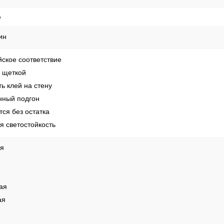
е
ин
ское соответствие
 щеткой
ь клей на стену
ный подгон
ся без остатка
 светостойкость
ая
ая
ая