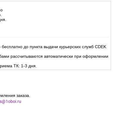
но
.
ня.
 бесплатно до пункта выдачи курьерских служб CDEK
жбами рассчитываются автоматически при оформлении
риема ТК: 1-3 дня.
мления заказа.
es@1oboi.ru