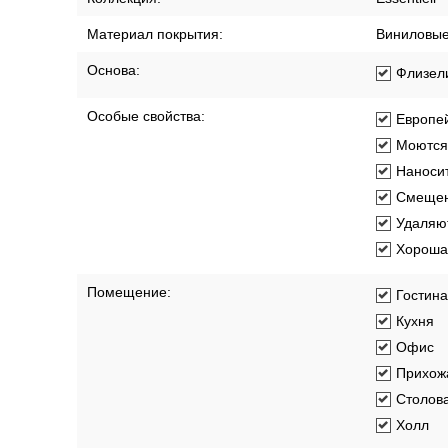
Материал покрытия:
Виниловы
Основа:
Флизел
Особые свойства:
Европей
Моются
Наносит
Смещен
Удаляют
Хорошая
Помещение:
Гостин
Кухня
Офис
Прихож
Столов
Холл