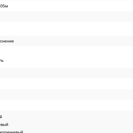
,05м
иснение
ль
й
евый
-коричневый