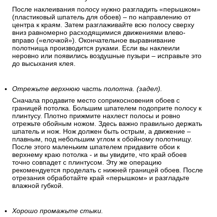
После наклеивания полосу нужно разгладить «перышком»
(пластиковый шпатель для обоев) – по направлению от
центра к краям. Затем разглаживайте всю полосу сверху
вниз равномерно расходящимися движениями влево-
вправо («елочкой»). Окончательное выравнивание
полотнища производится руками. Если вы наклеили
неровно или появились воздушные пузыри – исправьте это
до высыхания клея.
Отрежьте верхнюю часть полотна. (задел).
Сначала продавите место соприкосновения обоев с
границей потолка. Большим шпателем подоприте полосу к
плинтусу. Плотно прижмите нахлест полосы и ровно
отрежьте обойным ножом. Здесь важно правильно держать
шпатель и нож. Нож должен быть острым, а движение –
плавным, под небольшим углом к обойному полотнищу.
После этого маленьким шпателем придавите обои к
верхнему краю потолка - и вы увидите, что край обоев
точно совпадет с плинтусом. Эту же операцию
рекомендуется проделать с нижней границей обоев. После
отрезания обработайте край «перышком» и разгладьте
влажной губкой.
Хорошо промажьте стыки.