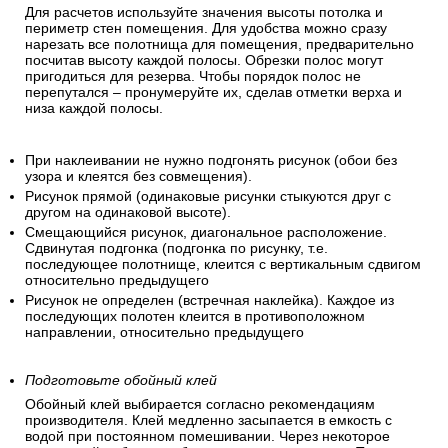
Для расчетов используйте значения высоты потолка и
периметр стен помещения. Для удобства можно сразу
нарезать все полотнища для помещения, предварительно
посчитав высоту каждой полосы. Обрезки полос могут
пригодиться для резерва. Чтобы порядок полос не
перепутался – пронумеруйте их, сделав отметки верха и
низа каждой полосы.
При наклеивании не нужно подгонять рисунок (обои без
узора и клеятся без совмещения).
Рисунок прямой (одинаковые рисунки стыкуются друг с
другом на одинаковой высоте).
Смещающийся рисунок, диагональное расположение.
Сдвинутая подгонка (подгонка по рисунку, т.е.
последующее полотнище, клеится с вертикальным сдвигом
относительно предыдущего
Рисунок не определен (встречная наклейка). Каждое из
последующих полотен клеится в противоположном
направлении, относительно предыдущего
Подготовьте обойный клей
Обойный клей выбирается согласно рекомендациям
производителя. Клей медленно засыпается в емкость с
водой при постоянном помешивании. Через некоторое