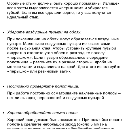
Обойные стыки должны быть хорошо промазаны. Излишек
клея затем выдавливается «перышком» и убирается
губкой. Если вы все сделали верно, то у вас получится
идеальный стык.
Уберите воздушные пузыри на обоях.
При поклеивании на обоях могут образоваться воздушные
пузыри. Маленькие воздушные пузыри исчезают сами
после высыхания клея. Чтобы устранить крупные пузыри
аккуратно отогните угол обоев и разгладьте полосу
«перышком». Если пузыри образовались в середине
полотнища – разгоните их в разные стороны, дробя на
мелкие части и выдавливая на край. Для этого используйте
«перышко» или резиновый валик.
Постоянно проверяйте полотнища
.
При работе постоянно осматривайте наклеенные полосы –
нет ли складок, неровностей и воздушных пузырей.
Хорошо обработайте стыки полос.
Хороший шов должен быть незаметен. При поклейке нового
полотна сделайте небольшой заход (около 5 мм) на
соседнюю полосу, а стык затем обработайте ребристым