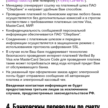
(
sales@1oboi.ru
) или телефону (
+7(495)128-48-87
).
Менеджер сгенерирует ссылку на платежный шлюз ПАО
"Сбербанк" и направит удобным Вам способом.
Проведение платежей по банковским картам любого банка
осуществляется без дополнительных комиссий и в строгом
соответствии с требованиями платежных систем Visa,
MasterCard, МИР.
Конфиденциальность сообщаемой персональной
информации обеспечивается ПАО "Сбербанк".
Соединение с платежным шлюзом и передача
информации осуществляется в защищенном режиме с
использованием протокола шифрования SSL.
В случае если Ваш банк поддерживает технологию
безопасного проведения интернет-платежей Verified By
Visa или MasterCard Secure Code для проведения платежа
также может потребоваться ввод кода который придет Вам
от обслуживающего банка.
На указанный при оформлении заказа адрес электронной
почты будет отправлено сообщение об авторизации
платежа и электронный кассовый чек.
Введенная контактная информация не будет
предоставлена третьим лицам за исключением
случаев, предусмотренных законодательством РФ.
4. Банковским переводом по счету