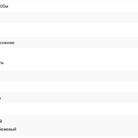
,05м
иснение
ль
я
й
бежевый