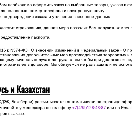
 Вам необходимо оформить заказ на выбранные товары, указав в ф
ля полностью, номер телефона и электронную почту
ля подтверждения заказа и уточнения внесенных данных.
одлежит страхованию, данная мера позволит Вам получить компен
предоставление паспорта.
2016 г. N374-ФЗ «О внесении изменений в Федеральный закон «О п
 установления дополнительных мер противодействия терроризму и
ющему личность получателя груза, с тем чтобы при доставке эксп
отразить ее в договоре. Мы обязуемся не разглашать и не исполь
усь и Казахстан
СДЭК, Боксберри) рассчитывается автоматически на странице офор
уточняйте у менеджера по телефону
+7(495)128-48-87
или на Emai
ов в заказе.