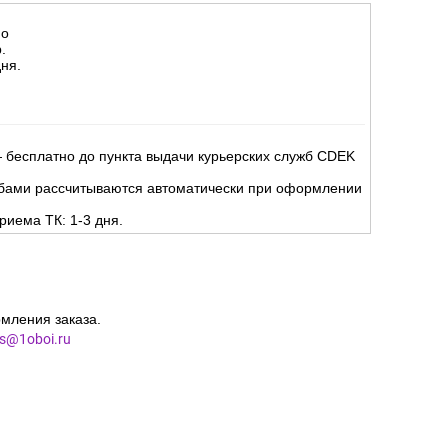
но
.
ня.
 бесплатно до пункта выдачи курьерских служб CDEK
жбами рассчитываются автоматически при оформлении
риема ТК: 1-3 дня.
мления заказа.
es@1oboi.ru