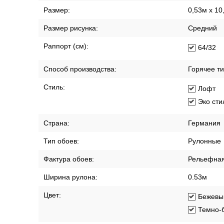
Размер:
0,53м x 10
Размер рисунка:
Средний
Раппорт (см):
64/32
Способ производства:
Горячее т
Стиль:
Лофт
Эко сти
Страна:
Германия
Тип обоев:
Рулонные
Фактура обоев:
Рельефна
Ширина рулона:
0.53м
Цвет:
Бежевы
Темно-