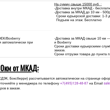
На сумму свыше 15000 руб. :
-Доставка внутри МКАД - бесплат
-Доставка за МКАД до 10 км - 500р
Сроки курьерской доставки: 1-3 д
Подъем на этаж: Бесплатно
DEK/Boxberry
-Доставка за МКАД свыше 10 км —
я автоматически при
и Boxberry
Сроки доставки курьерскими слу
заказа.
Сроки отгрузки товара до пункта п
10км от МКАД:
СДЭК, Боксберри) рассчитывается автоматически на странице офор
уточняйте у менеджера по телефону
+7(495)128-48-87
на Email
sal
ов в заказе.