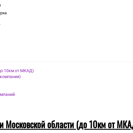
и
урка
.
до 10км от МКАД)
 компании)
омпаний
 и Московской области (до 10км от МКА