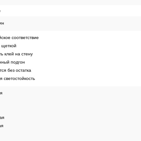
е
ин
ское соответствие
 щеткой
ь клей на стену
ный подгон
ся без остатка
 светостойкость
ая
ая
ая