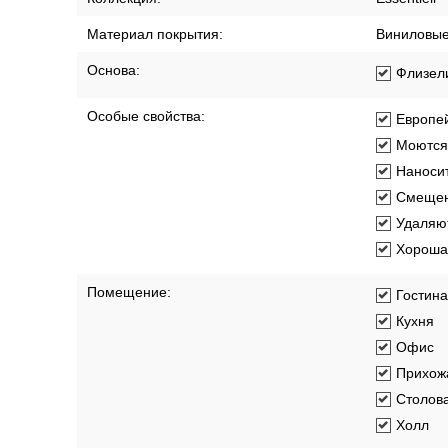
Материал покрытия:
Виниловы
Основа:
Флизел
Особые свойства:
Европей
Моются
Наносит
Смещен
Удаляют
Хорошая
Помещение:
Гостин
Кухня
Офис
Прихож
Столов
Холл