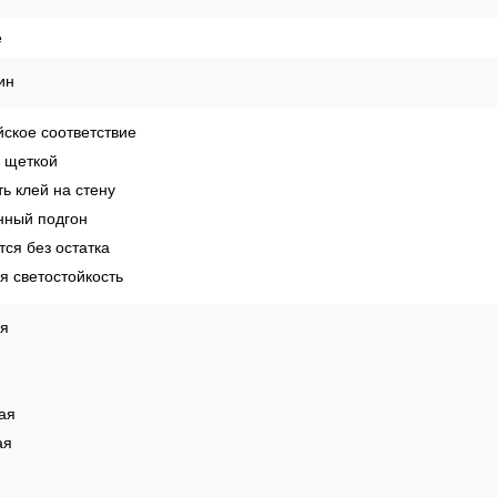
е
ин
ское соответствие
 щеткой
ь клей на стену
ный подгон
ся без остатка
 светостойкость
ая
ая
ая