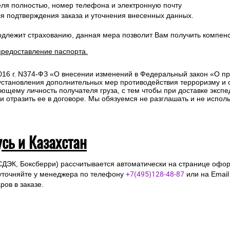
ля полностью, номер телефона и электронную почту
ля подтверждения заказа и уточнения внесенных данных.
одлежит страхованию, данная мера позволит Вам получить компен
предоставление паспорта.
2016 г. N374-ФЗ «О внесении изменений в Федеральный закон «О п
 установления дополнительных мер противодействия терроризму и
ющему личность получателя груза, с тем чтобы при доставке эксп
отразить ее в договоре. Мы обязуемся не разглашать и не исполь
усь и Казахстан
СДЭК, Боксберри) рассчитывается автоматически на странице офор
уточняйте у менеджера по телефону
+7(495)128-48-87
или на Emai
ов в заказе.