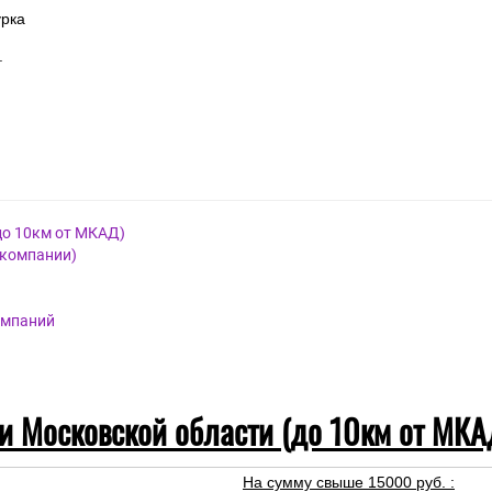
урка
.
до 10км от МКАД)
 компании)
омпаний
 и Московской области (до 10км от МКА
На сумму свыше 15000 руб. :