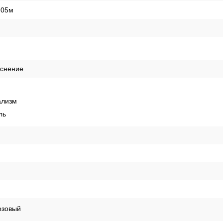
,05м
иснение
лизм
ль
озовый