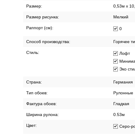
Размер:
0,53м x 10
Размер рисунка:
Мелкий
Раппорт (см):
0
Способ производства:
Горячее т
Стиль:
Лофт
Минима
Эко сти
Страна:
Германия
Тип обоев:
Рулонные
Фактура обоев:
Гладкая
Ширина рулона:
0.53м
Цвет:
Серо-р