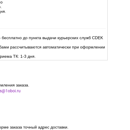
но
.
ня.
 бесплатно до пункта выдачи курьерских служб CDEK
жбами рассчитываются автоматически при оформлении
риема ТК: 1-3 дня.
мления заказа.
es@1oboi.ru
орме заказа точный адрес доставки.