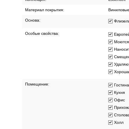
Материал покрытия:
Виниловы
Основа:
Флизел
Особые свойства:
Европей
Моются
Наносит
Смещен
Удаляют
Хорошая
Помещение:
Гостин
Кухня
Офис
Прихож
Столов
Холл