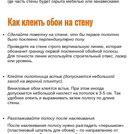
этом желательно использовать отвес или уровень, чтобы
полосы не пошли вкривь. Заканчивать оклеивание нужно в
каком-нибудь незаметном месте – над дверью, в углу, там,
где часть стены будет скрыта мебелью или занавесками.
Как клеить обои на стену
Сделайте пометку на стене, что бы первое полотно
было поклеено перпендикулярно полу.
Проведите на стене строго вертикальную линию, которая
обозначит границу первой поклеенной обойной полосы.
Для точности линии используйте строительный отвес, лазер
или уровень.
Клейте полотнища встык.(допускается небольшой
заход на верхний плинтус).
Виниловые обои клеятся встык. При этом иногда
допускается небольшой нахлест на потолок в 3-5 см. Так
удобнее клеить и выравнивать затем полосу по длине
стены.