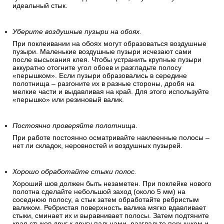
Обойные стыки должны быть хорошо промазаны. Излишек
клея затем выдавливается «перышком» и убирается
губкой. Если вы все сделали верно, то у вас получится
идеальный стык.
Уберите воздушные пузыри на обоях.
При поклеивании на обоях могут образоваться воздушные
пузыри. Маленькие воздушные пузыри исчезают сами
после высыхания клея. Чтобы устранить крупные пузыри
аккуратно отогните угол обоев и разгладьте полосу
«перышком». Если пузыри образовались в середине
полотнища – разгоните их в разные стороны, дробя на
мелкие части и выдавливая на край. Для этого используйте
«перышко» или резиновый валик.
Постоянно проверяйте полотнища
.
При работе постоянно осматривайте наклеенные полосы –
нет ли складок, неровностей и воздушных пузырей.
Хорошо обработайте стыки полос.
Хороший шов должен быть незаметен. При поклейке нового
полотна сделайте небольшой заход (около 5 мм) на