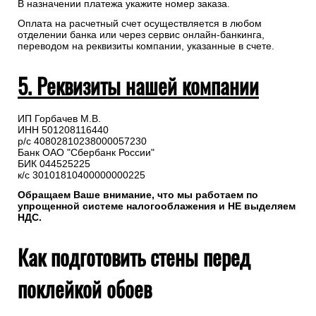
обязательна) => Заказы => Детали заказа №=> Распечатать
счет (PDF)
В назначении платежа укажите номер заказа.
Оплата на расчетный счет осуществляется в любом
отделении банка или через сервис онлайн-банкинга,
переводом на реквизиты компании, указанные в счете.
5. Реквизиты нашей компании
ИП Горбачев М.В.
ИНН 501208116440
р/с 40802810238000057230
Банк ОАО "Сбербанк России"
БИК 044525225
к/с 30101810400000000225
Обращаем Ваше внимание, что мы работаем по
упрощенной системе налогооблажения и НЕ выделяем
НДС.
Как подготовить стены перед