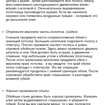
Разглаживайте полосу после наклеивания.
После наклеивания полосу нужно разгладить «перышком»
(пластиковый шпатель для обоев) – по направлению от
центра к краям. Затем разглаживайте всю полосу сверху
вниз равномерно расходящимися движениями влево-
вправо («елочкой»). Окончательное выравнивание
полотнища производится руками. Если вы наклеили
неровно или появились воздушные пузыри – исправьте это
до высыхания клея.
Отрежьте верхнюю часть полотна. (задел).
Сначала продавите место соприкосновения обоев с
границей потолка. Большим шпателем подоприте полосу к
плинтусу. Плотно прижмите нахлест полосы и ровно
отрежьте обойным ножом. Здесь важно правильно держать
шпатель и нож. Нож должен быть острым, а движение –
плавным, под небольшим углом к обойному полотнищу.
После этого маленьким шпателем придавите обои к
верхнему краю потолка - и вы увидите, что край обоев
точно совпадет с плинтусом. Эту же операцию
рекомендуется проделать с нижней границей обоев. После
отрезания обработайте край «перышком» и разгладьте
влажной губкой.
Хорошо промажьте стыки.