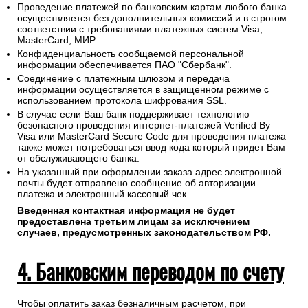
(
sales@1oboi.ru
) или телефону (
+7(495)128-48-87
).
Менеджер сгенерирует ссылку на платежный шлюз ПАО
"Сбербанк" и направит удобным Вам способом.
Проведение платежей по банковским картам любого банка
осуществляется без дополнительных комиссий и в строгом
соответствии с требованиями платежных систем Visa,
MasterCard, МИР.
Конфиденциальность сообщаемой персональной
информации обеспечивается ПАО "Сбербанк".
Соединение с платежным шлюзом и передача
информации осуществляется в защищенном режиме с
использованием протокола шифрования SSL.
В случае если Ваш банк поддерживает технологию
безопасного проведения интернет-платежей Verified By
Visa или MasterCard Secure Code для проведения платежа
также может потребоваться ввод кода который придет Вам
от обслуживающего банка.
На указанный при оформлении заказа адрес электронной
почты будет отправлено сообщение об авторизации
платежа и электронный кассовый чек.
Введенная контактная информация не будет
предоставлена третьим лицам за исключением
случаев, предусмотренных законодательством РФ.