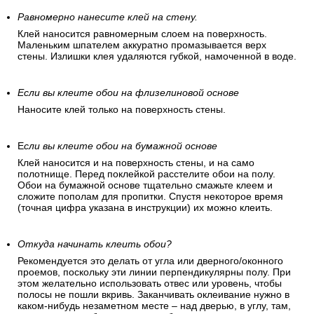
время клей набухнет и будет напоминать кисель. Теперь
его можно использовать.
Равномерно нанесите клей на стену.
Клей наносится равномерным слоем на поверхность.
Маленьким шпателем аккуратно промазывается верх
стены. Излишки клея удаляются губкой, намоченной в воде.
Если вы клеите обои на флизелиновой основе
Наносите клей только на поверхность стены.
Е
сли вы клеите обои на бумажной основе
Клей наносится и на поверхность стены, и на само
полотнище. Перед поклейкой расстелите обои на полу.
Обои на бумажной основе тщательно смажьте клеем и
сложите пополам для пропитки. Спустя некоторое время
(точная цифра указана в инструкции) их можно клеить.
Откуда начинать клеить обои?
Рекомендуется это делать от угла или дверного/оконного
проемов, поскольку эти линии перпендикулярны полу. При