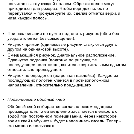
Для расчетов используйте значения высоты потолка и
периметр стен помещения. Для удобства можно сразу
нарезать все полотнища для помещения, предварительно
посчитав высоту каждой полосы. Обрезки полос могут
пригодиться для резерва. Чтобы порядок полос не
перепутался – пронумеруйте их, сделав отметки верха и
низа каждой полосы.
При наклеивании не нужно подгонять рисунок (обои без
узора и клеятся без совмещения).
Рисунок прямой (одинаковые рисунки стыкуются друг с
другом на одинаковой высоте).
Смещающийся рисунок, диагональное расположение.
Сдвинутая подгонка (подгонка по рисунку, т.е.
последующее полотнище, клеится с вертикальным сдвигом
относительно предыдущего
Рисунок не определен (встречная наклейка). Каждое из
последующих полотен клеится в противоположном
направлении, относительно предыдущего
Подготовьте обойный клей
Обойный клей выбирается согласно рекомендациям
производителя. Клей медленно засыпается в емкость с
водой при постоянном помешивании. Через некоторое