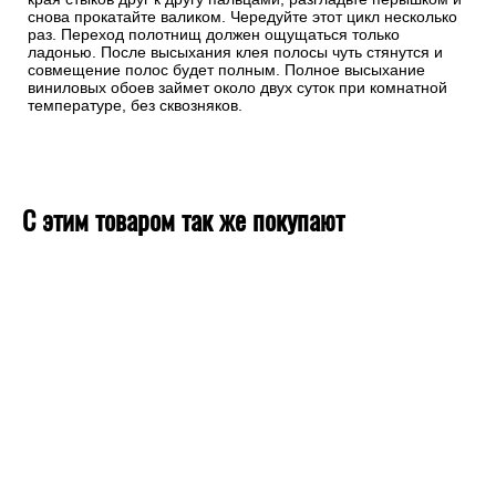
соседнюю полосу, а стык затем обработайте ребристым
валиком. Ребристая поверхность валика мягко вдавливает
стыки, сминает их и выравнивает полосы. Затем подтяните
края стыков друг к другу пальцами, разгладьте перышком и
снова прокатайте валиком. Чередуйте этот цикл несколько
раз. Переход полотнищ должен ощущаться только
ладонью. После высыхания клея полосы чуть стянутся и
совмещение полос будет полным. Полное высыхание
виниловых обоев займет около двух суток при комнатной
температуре, без сквозняков.
С этим товаром так же покупают