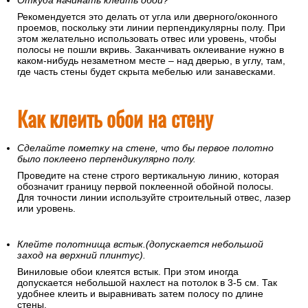
Откуда начинать клеить обои?
Рекомендуется это делать от угла или дверного/оконного
проемов, поскольку эти линии перпендикулярны полу. При
этом желательно использовать отвес или уровень, чтобы
полосы не пошли вкривь. Заканчивать оклеивание нужно в
каком-нибудь незаметном месте – над дверью, в углу, там,
где часть стены будет скрыта мебелью или занавесками.
Как клеить обои на стену
Сделайте пометку на стене, что бы первое полотно
было поклеено перпендикулярно полу.
Проведите на стене строго вертикальную линию, которая
обозначит границу первой поклеенной обойной полосы.
Для точности линии используйте строительный отвес, лазер
или уровень.
Клейте полотнища встык.(допускается небольшой
заход на верхний плинтус).
Виниловые обои клеятся встык. При этом иногда
допускается небольшой нахлест на потолок в 3-5 см. Так
удобнее клеить и выравнивать затем полосу по длине
стены.