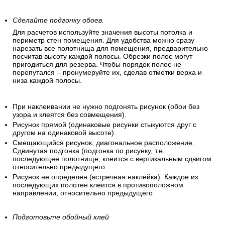
Сделайте подгонку обоев.
Для расчетов используйте значения высоты потолка и
периметр стен помещения. Для удобства можно сразу
нарезать все полотнища для помещения, предварительно
посчитав высоту каждой полосы. Обрезки полос могут
пригодиться для резерва. Чтобы порядок полос не
перепутался – пронумеруйте их, сделав отметки верха и
низа каждой полосы.
При наклеивании не нужно подгонять рисунок (обои без
узора и клеятся без совмещения).
Рисунок прямой (одинаковые рисунки стыкуются друг с
другом на одинаковой высоте).
Смещающийся рисунок, диагональное расположение.
Сдвинутая подгонка (подгонка по рисунку, т.е.
последующее полотнище, клеится с вертикальным сдвигом
относительно предыдущего
Рисунок не определен (встречная наклейка). Каждое из
последующих полотен клеится в противоположном
направлении, относительно предыдущего
Подготовьте обойный клей