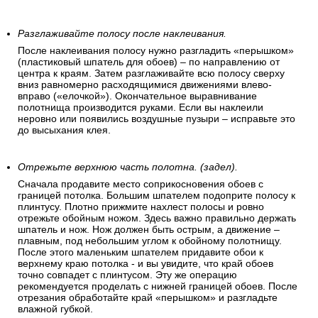
Разглаживайте полосу после наклеивания.
После наклеивания полосу нужно разгладить «перышком»
(пластиковый шпатель для обоев) – по направлению от
центра к краям. Затем разглаживайте всю полосу сверху
вниз равномерно расходящимися движениями влево-
вправо («елочкой»). Окончательное выравнивание
полотнища производится руками. Если вы наклеили
неровно или появились воздушные пузыри – исправьте это
до высыхания клея.
Отрежьте верхнюю часть полотна. (задел).
Сначала продавите место соприкосновения обоев с
границей потолка. Большим шпателем подоприте полосу к
плинтусу. Плотно прижмите нахлест полосы и ровно
отрежьте обойным ножом. Здесь важно правильно держать
шпатель и нож. Нож должен быть острым, а движение –
плавным, под небольшим углом к обойному полотнищу.
После этого маленьким шпателем придавите обои к
верхнему краю потолка - и вы увидите, что край обоев
точно совпадет с плинтусом. Эту же операцию
рекомендуется проделать с нижней границей обоев. После
отрезания обработайте край «перышком» и разгладьте
влажной губкой.