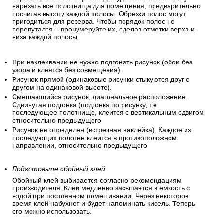
нарезать все полотнища для помещения, предварительно
посчитав высоту каждой полосы. Обрезки полос могут
пригодиться для резерва. Чтобы порядок полос не
перепутался – пронумеруйте их, сделав отметки верха и
низа каждой полосы.
При наклеивании не нужно подгонять рисунок (обои без
узора и клеятся без совмещения).
Рисунок прямой (одинаковые рисунки стыкуются друг с
другом на одинаковой высоте).
Смещающийся рисунок, диагональное расположение.
Сдвинутая подгонка (подгонка по рисунку, т.е.
последующее полотнище, клеится с вертикальным сдвигом
относительно предыдущего
Рисунок не определен (встречная наклейка). Каждое из
последующих полотен клеится в противоположном
направлении, относительно предыдущего
Подготовьте обойный клей
Обойный клей выбирается согласно рекомендациям
производителя. Клей медленно засыпается в емкость с
водой при постоянном помешивании. Через некоторое
время клей набухнет и будет напоминать кисель. Теперь
его можно использовать.