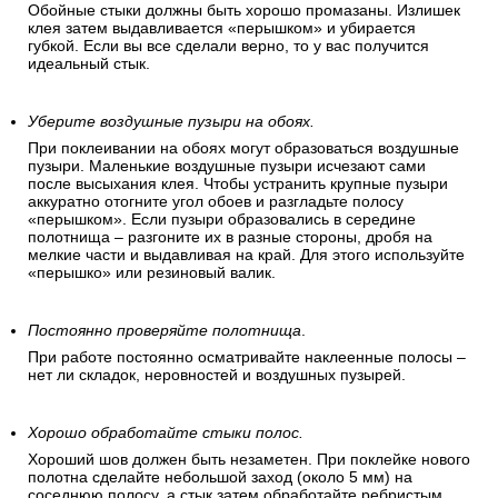
Обойные стыки должны быть хорошо промазаны. Излишек
клея затем выдавливается «перышком» и убирается
губкой. Если вы все сделали верно, то у вас получится
идеальный стык.
Уберите воздушные пузыри на обоях.
При поклеивании на обоях могут образоваться воздушные
пузыри. Маленькие воздушные пузыри исчезают сами
после высыхания клея. Чтобы устранить крупные пузыри
аккуратно отогните угол обоев и разгладьте полосу
«перышком». Если пузыри образовались в середине
полотнища – разгоните их в разные стороны, дробя на
мелкие части и выдавливая на край. Для этого используйте
«перышко» или резиновый валик.
Постоянно проверяйте полотнища
.
При работе постоянно осматривайте наклеенные полосы –
нет ли складок, неровностей и воздушных пузырей.
Хорошо обработайте стыки полос.
Хороший шов должен быть незаметен. При поклейке нового
полотна сделайте небольшой заход (около 5 мм) на
соседнюю полосу, а стык затем обработайте ребристым