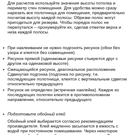
Для расчетов используйте значения высоты потолка и
периметр стен помещения. Для удобства можно сразу
нарезать все полотнища для помещения, предварительно
посчитав высоту каждой полосы. Обрезки полос могут
пригодиться для резерва. Чтобы порядок полос не
перепутался – пронумеруйте их, сделав отметки верха и
низа каждой полосы.
При наклеивании не нужно подгонять рисунок (обои без
узора и клеятся без совмещения).
Рисунок прямой (одинаковые рисунки стыкуются друг с
другом на одинаковой высоте).
Смещающийся рисунок, диагональное расположение.
Сдвинутая подгонка (подгонка по рисунку, т.е.
последующее полотнище, клеится с вертикальным сдвигом
относительно предыдущего
Рисунок не определен (встречная наклейка). Каждое из
последующих полотен клеится в противоположном
направлении, относительно предыдущего
Подготовьте обойный клей
Обойный клей выбирается согласно рекомендациям
производителя. Клей медленно засыпается в емкость с
водой при постоянном помешивании. Через некоторое