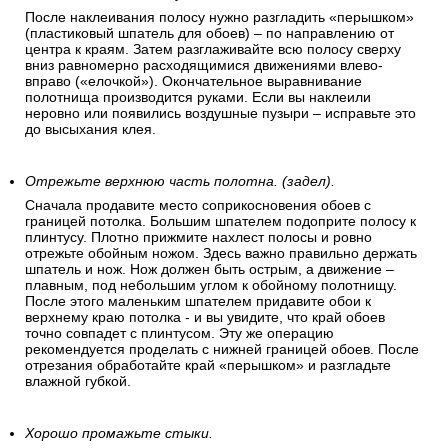
После наклеивания полосу нужно разгладить «перышком»
(пластиковый шпатель для обоев) – по направлению от
центра к краям. Затем разглаживайте всю полосу сверху
вниз равномерно расходящимися движениями влево-
вправо («елочкой»). Окончательное выравнивание
полотнища производится руками. Если вы наклеили
неровно или появились воздушные пузыри – исправьте это
до высыхания клея.
Отрежьте верхнюю часть полотна. (задел).
Сначала продавите место соприкосновения обоев с
границей потолка. Большим шпателем подоприте полосу к
плинтусу. Плотно прижмите нахлест полосы и ровно
отрежьте обойным ножом. Здесь важно правильно держать
шпатель и нож. Нож должен быть острым, а движение –
плавным, под небольшим углом к обойному полотнищу.
После этого маленьким шпателем придавите обои к
верхнему краю потолка - и вы увидите, что край обоев
точно совпадет с плинтусом. Эту же операцию
рекомендуется проделать с нижней границей обоев. После
отрезания обработайте край «перышком» и разгладьте
влажной губкой.
Хорошо промажьте стыки.