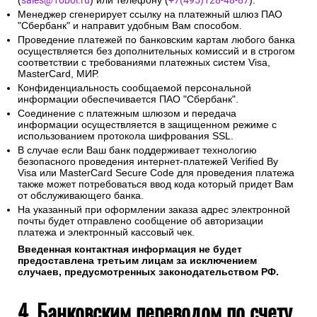
(
sales@1oboi.ru
) или телефону (
+7(495)128-48-87
).
Менеджер сгенерирует ссылку на платежный шлюз ПАО
"Сбербанк" и направит удобным Вам способом.
Проведение платежей по банковским картам любого банка
осуществляется без дополнительных комиссий и в строгом
соответствии с требованиями платежных систем Visa,
MasterCard, МИР.
Конфиденциальность сообщаемой персональной
информации обеспечивается ПАО "Сбербанк".
Соединение с платежным шлюзом и передача
информации осуществляется в защищенном режиме с
использованием протокола шифрования SSL.
В случае если Ваш банк поддерживает технологию
безопасного проведения интернет-платежей Verified By
Visa или MasterCard Secure Code для проведения платежа
также может потребоваться ввод кода который придет Вам
от обслуживающего банка.
На указанный при оформлении заказа адрес электронной
почты будет отправлено сообщение об авторизации
платежа и электронный кассовый чек.
Введенная контактная информация не будет
предоставлена третьим лицам за исключением
случаев, предусмотренных законодательством РФ.
4. Банковским переводом по счету