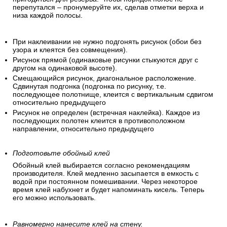
перепутался – пронумеруйте их, сделав отметки верха и
низа каждой полосы.
При наклеивании не нужно подгонять рисунок (обои без
узора и клеятся без совмещения).
Рисунок прямой (одинаковые рисунки стыкуются друг с
другом на одинаковой высоте).
Смещающийся рисунок, диагональное расположение.
Сдвинутая подгонка (подгонка по рисунку, т.е.
последующее полотнище, клеится с вертикальным сдвигом
относительно предыдущего
Рисунок не определен (встречная наклейка). Каждое из
последующих полотен клеится в противоположном
направлении, относительно предыдущего
Подготовьте обойный клей
Обойный клей выбирается согласно рекомендациям
производителя. Клей медленно засыпается в емкость с
водой при постоянном помешивании. Через некоторое
время клей набухнет и будет напоминать кисель. Теперь
его можно использовать.
Равномерно нанесите клей на стену.