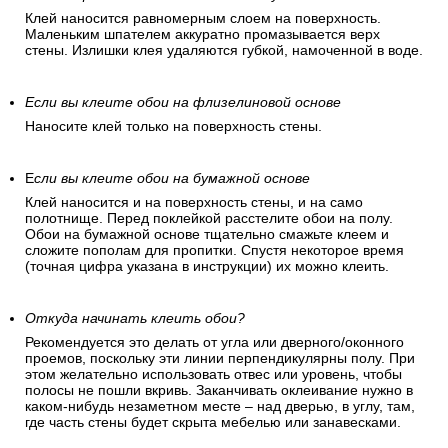
Клей наносится равномерным слоем на поверхность.
Маленьким шпателем аккуратно промазывается верх
стены. Излишки клея удаляются губкой, намоченной в воде.
Если вы клеите обои на флизелиновой основе
Наносите клей только на поверхность стены.
Е
сли вы клеите обои на бумажной основе
Клей наносится и на поверхность стены, и на само
полотнище. Перед поклейкой расстелите обои на полу.
Обои на бумажной основе тщательно смажьте клеем и
сложите пополам для пропитки. Спустя некоторое время
(точная цифра указана в инструкции) их можно клеить.
Откуда начинать клеить обои?
Рекомендуется это делать от угла или дверного/оконного
проемов, поскольку эти линии перпендикулярны полу. При
этом желательно использовать отвес или уровень, чтобы
полосы не пошли вкривь. Заканчивать оклеивание нужно в
каком-нибудь незаметном месте – над дверью, в углу, там,
где часть стены будет скрыта мебелью или занавесками.