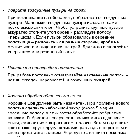
Уберите воздушные пузыри на обоях.
При поклеивании на обоях могут образоваться воздушные
пузыри. Маленькие воздушные пузыри исчезают сами
после высыхания клея. Чтобы устранить крупные пузыри
аккуратно отогните угол обоев и разгладьте полосу
«перышком». Если пузыри образовались в середине
полотнища – разгоните их в разные стороны, дробя на
мелкие части и выдавливая на край. Для этого используйте
«перышко» или резиновый валик.
Постоянно проверяйте полотнища
.
При работе постоянно осматривайте наклеенные полосы –
нет ли складок, неровностей и воздушных пузырей.
Хорошо обработайте стыки полос.
Хороший шов должен быть незаметен. При поклейке нового
полотна сделайте небольшой заход (около 5 мм) на
соседнюю полосу, а стык затем обработайте ребристым
валиком. Ребристая поверхность валика мягко вдавливает
стыки, сминает их и выравнивает полосы. Затем подтяните
края стыков друг к другу пальцами, разгладьте перышком и
снова прокатайте валиком. Чередуйте этот цикл несколько