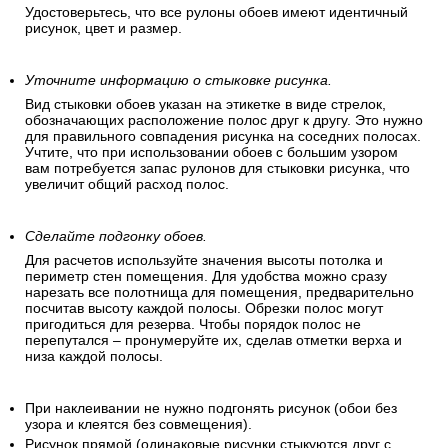
Удостоверьтесь, что все рулоны обоев имеют идентичный
рисунок, цвет и размер.
Уточните информацию о стыковке рисунка.
Вид стыковки обоев указан на этикетке в виде стрелок,
обозначающих расположение полос друг к другу. Это нужно
для правильного совпадения рисунка на соседних полосах.
Учтите, что при использовании обоев с большим узором
вам потребуется запас рулонов для стыковки рисунка, что
увеличит общий расход полос.
Сделайте подгонку обоев.
Для расчетов используйте значения высоты потолка и
периметр стен помещения. Для удобства можно сразу
нарезать все полотнища для помещения, предварительно
посчитав высоту каждой полосы. Обрезки полос могут
пригодиться для резерва. Чтобы порядок полос не
перепутался – пронумеруйте их, сделав отметки верха и
низа каждой полосы.
При наклеивании не нужно подгонять рисунок (обои без
узора и клеятся без совмещения).
Рисунок прямой (одинаковые рисунки стыкуются друг с