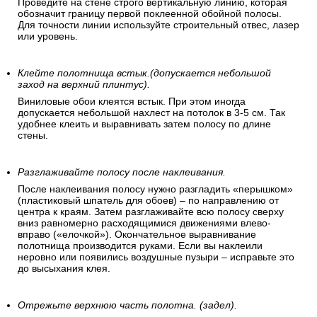
Проведите на стене строго вертикальную линию, которая
обозначит границу первой поклеенной обойной полосы.
Для точности линии используйте строительный отвес, лазер
или уровень.
Клейте полотнища встык.(допускается небольшой
заход на верхний плинтус).
Виниловые обои клеятся встык. При этом иногда
допускается небольшой нахлест на потолок в 3-5 см. Так
удобнее клеить и выравнивать затем полосу по длине
стены.
Разглаживайте полосу после наклеивания.
После наклеивания полосу нужно разгладить «перышком»
(пластиковый шпатель для обоев) – по направлению от
центра к краям. Затем разглаживайте всю полосу сверху
вниз равномерно расходящимися движениями влево-
вправо («елочкой»). Окончательное выравнивание
полотнища производится руками. Если вы наклеили
неровно или появились воздушные пузыри – исправьте это
до высыхания клея.
Отрежьте верхнюю часть полотна. (задел).