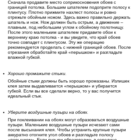
Сначала продавите место соприкосновения обоев с
границей потолка. Большим шпателем подоприте полосу к
плинтусу. Плотно прижмите нахлест полосы и ровно
отрежьте обойным ножом. Здесь важно правильно держать
шпатель и нож. Нож должен быть острым, а движение –
плавным, под небольшим углом к обойному полотнищу.
После этого маленьким шпателем придавите обои к
верхнему краю потолка - и вы увидите, что край обоев
точно совпадет с плинтусом. Эту же операцию
рекомендуется проделать с нижней границей обоев. После
отрезания обработайте край «перышком» и разгладьте
влажной губкой.
Хорошо промажьте стыки.
Обойные стыки должны быть хорошо промазаны. Излишек
клея затем выдавливается «перышком» и убирается
губкой. Если вы все сделали верно, то у вас получится
идеальный стык.
Уберите воздушные пузыри на обоях.
При поклеивании на обоях могут образоваться воздушные
пузыри. Маленькие воздушные пузыри исчезают сами
после высыхания клея. Чтобы устранить крупные пузыри
аккуратно отогните угол обоев и разгладьте полосу
«перышком». Если пузыри образовались в середине