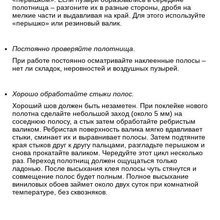
полотнища – разгоните их в разные стороны, дробя на
мелкие части и выдавливая на край. Для этого используйте
«перышко» или резиновый валик.
Постоянно проверяйте полотнища
.
При работе постоянно осматривайте наклеенные полосы –
нет ли складок, неровностей и воздушных пузырей.
Хорошо обработайте стыки полос.
Хороший шов должен быть незаметен. При поклейке нового
полотна сделайте небольшой заход (около 5 мм) на
соседнюю полосу, а стык затем обработайте ребристым
валиком. Ребристая поверхность валика мягко вдавливает
стыки, сминает их и выравнивает полосы. Затем подтяните
края стыков друг к другу пальцами, разгладьте перышком и
снова прокатайте валиком. Чередуйте этот цикл несколько
раз. Переход полотнищ должен ощущаться только
ладонью. После высыхания клея полосы чуть стянутся и
совмещение полос будет полным. Полное высыхание
виниловых обоев займет около двух суток при комнатной
температуре, без сквозняков.