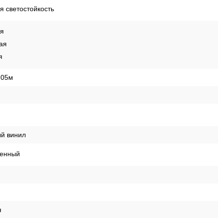
 светостойкость
ая
ая
я
,05м
й винил
енный
я