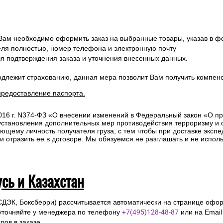
 Вам необходимо оформить заказ на выбранные товары, указав в ф
ля полностью, номер телефона и электронную почту
ля подтверждения заказа и уточнения внесенных данных.
одлежит страхованию, данная мера позволит Вам получить компен
предоставление паспорта.
2016 г. N374-ФЗ «О внесении изменений в Федеральный закон «О п
 установления дополнительных мер противодействия терроризму и
ющему личность получателя груза, с тем чтобы при доставке эксп
отразить ее в договоре. Мы обязуемся не разглашать и не исполь
усь и Казахстан
СДЭК, Боксберри) рассчитывается автоматически на странице офор
уточняйте у менеджера по телефону
+7(495)128-48-87
или на Emai
ов в заказе.