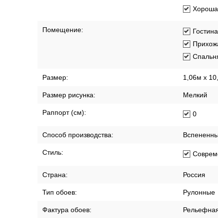
Хорошая
Помещение:
Гостин
Прихож
Спальн
Размер:
1,06м х 10
Размер рисунка:
Мелкий
Раппорт (см):
0
Способ производства:
Вспененны
Стиль:
Соврем
Страна:
Россия
Тип обоев:
Рулонные
Фактура обоев:
Рельефна