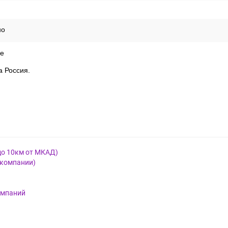
но
е
а Россия.
до 10км от МКАД)
 компании)
омпаний