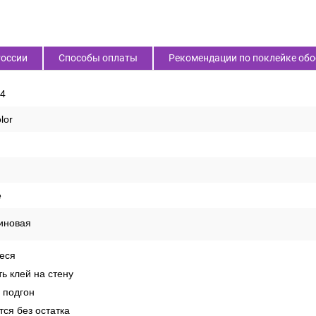
России
Способы оплаты
Рекомендации по поклейке обо
4
lor
е
иновая
еся
ь клей на стену
 подгон
ся без остатка