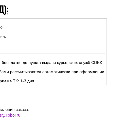
Д):
но
.
ня.
 бесплатно до пункта выдачи курьерских служб CDEK
жбами рассчитываются автоматически при оформлении
риема ТК: 1-3 дня.
мления заказа.
es@1oboi.ru