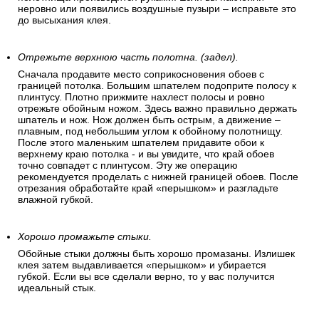
неровно или появились воздушные пузыри – исправьте это
до высыхания клея.
Отрежьте верхнюю часть полотна. (задел).
Сначала продавите место соприкосновения обоев с
границей потолка. Большим шпателем подоприте полосу к
плинтусу. Плотно прижмите нахлест полосы и ровно
отрежьте обойным ножом. Здесь важно правильно держать
шпатель и нож. Нож должен быть острым, а движение –
плавным, под небольшим углом к обойному полотнищу.
После этого маленьким шпателем придавите обои к
верхнему краю потолка - и вы увидите, что край обоев
точно совпадет с плинтусом. Эту же операцию
рекомендуется проделать с нижней границей обоев. После
отрезания обработайте край «перышком» и разгладьте
влажной губкой.
Хорошо промажьте стыки.
Обойные стыки должны быть хорошо промазаны. Излишек
клея затем выдавливается «перышком» и убирается
губкой. Если вы все сделали верно, то у вас получится
идеальный стык.