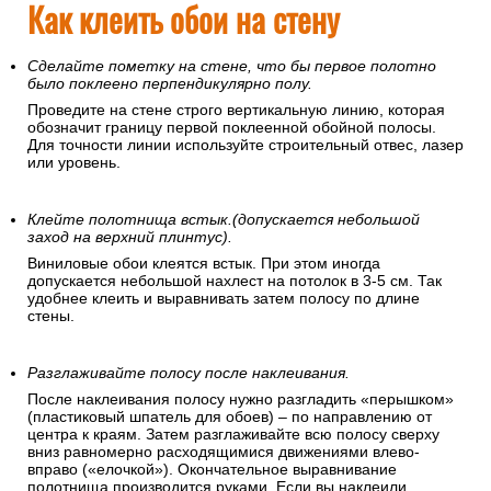
Как клеить обои на стену
Сделайте пометку на стене, что бы первое полотно
было поклеено перпендикулярно полу.
Проведите на стене строго вертикальную линию, которая
обозначит границу первой поклеенной обойной полосы.
Для точности линии используйте строительный отвес, лазер
или уровень.
Клейте полотнища встык.(допускается небольшой
заход на верхний плинтус).
Виниловые обои клеятся встык. При этом иногда
допускается небольшой нахлест на потолок в 3-5 см. Так
удобнее клеить и выравнивать затем полосу по длине
стены.
Разглаживайте полосу после наклеивания.
После наклеивания полосу нужно разгладить «перышком»
(пластиковый шпатель для обоев) – по направлению от
центра к краям. Затем разглаживайте всю полосу сверху
вниз равномерно расходящимися движениями влево-
вправо («елочкой»). Окончательное выравнивание
полотнища производится руками. Если вы наклеили