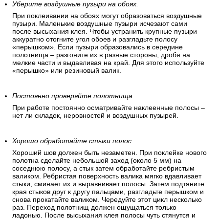
Уберите воздушные пузыри на обоях.
При поклеивании на обоях могут образоваться воздушные
пузыри. Маленькие воздушные пузыри исчезают сами
после высыхания клея. Чтобы устранить крупные пузыри
аккуратно отогните угол обоев и разгладьте полосу
«перышком». Если пузыри образовались в середине
полотнища – разгоните их в разные стороны, дробя на
мелкие части и выдавливая на край. Для этого используйте
«перышко» или резиновый валик.
Постоянно проверяйте полотнища
.
При работе постоянно осматривайте наклеенные полосы –
нет ли складок, неровностей и воздушных пузырей.
Хорошо обработайте стыки полос.
Хороший шов должен быть незаметен. При поклейке нового
полотна сделайте небольшой заход (около 5 мм) на
соседнюю полосу, а стык затем обработайте ребристым
валиком. Ребристая поверхность валика мягко вдавливает
стыки, сминает их и выравнивает полосы. Затем подтяните
края стыков друг к другу пальцами, разгладьте перышком и
снова прокатайте валиком. Чередуйте этот цикл несколько
раз. Переход полотнищ должен ощущаться только
ладонью. После высыхания клея полосы чуть стянутся и