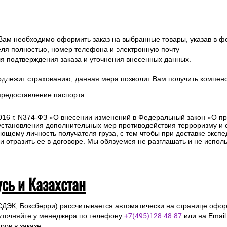
 Вам необходимо оформить заказ на выбранные товары, указав в ф
ля полностью, номер телефона и электронную почту
ля подтверждения заказа и уточнения внесенных данных.
одлежит страхованию, данная мера позволит Вам получить компен
предоставление паспорта.
2016 г. N374-ФЗ «О внесении изменений в Федеральный закон «О п
 установления дополнительных мер противодействия терроризму и
ющему личность получателя груза, с тем чтобы при доставке эксп
отразить ее в договоре. Мы обязуемся не разглашать и не исполь
усь и Казахстан
СДЭК, Боксберри) рассчитывается автоматически на странице офор
уточняйте у менеджера по телефону
+7(495)128-48-87
или на Emai
ов в заказе.