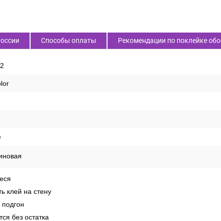
России
Способы оплаты
Рекомендации по поклейке обо
2
lor
е
иновая
еся
ь клей на стену
 подгон
ся без остатка