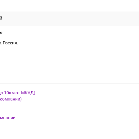
й
е
а Россия.
до 10км от МКАД)
 компании)
омпаний