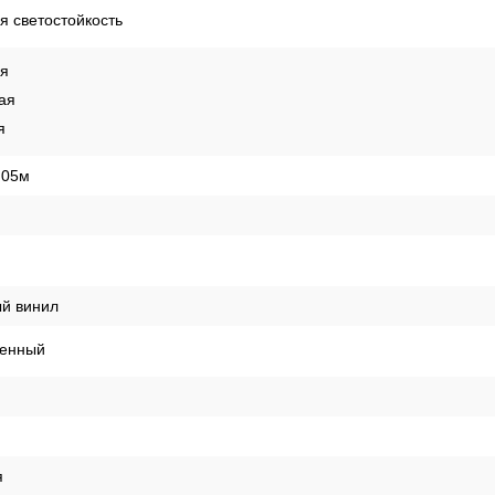
 светостойкость
ая
ая
я
,05м
й винил
енный
я