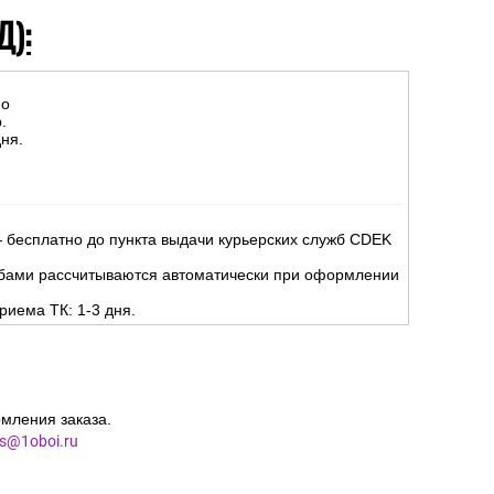
Д):
но
.
ня.
 бесплатно до пункта выдачи курьерских служб CDEK
жбами рассчитываются автоматически при оформлении
риема ТК: 1-3 дня.
мления заказа.
es@1oboi.ru