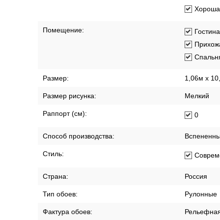
Хорошая
Помещение:
Гостин
Прихож
Спальн
Размер:
1,06м х 10
Размер рисунка:
Мелкий
Раппорт (см):
0
Способ производства:
Вспененны
Стиль:
Соврем
Страна:
Россия
Тип обоев:
Рулонные
Фактура обоев:
Рельефна