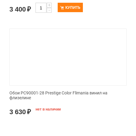
+
КУПИТЬ
3 400
₽
−
Обои PC90001-28 Prestige Color Flimania винил на
флизелине
нет в наличии
3 630
₽