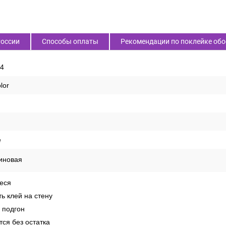
России
Способы оплаты
Рекомендации по поклейке обо
4
lor
е
иновая
еся
ь клей на стену
 подгон
ся без остатка