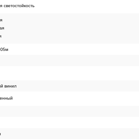
 светостойкость
ая
ая
я
,05м
й винил
енный
я