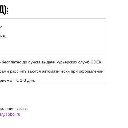
Д):
но
.
ня.
 бесплатно до пункта выдачи курьерских служб CDEK
жбами рассчитываются автоматически при оформлении
риема ТК: 1-3 дня.
мления заказа.
es@1oboi.ru