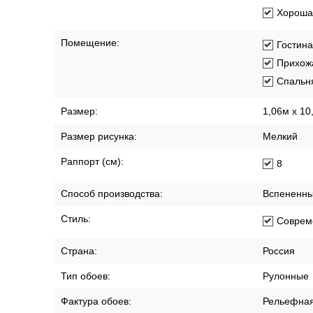
Хорошая
Помещение:
Гостин
Прихож
Спальн
Размер:
1,06м х 10
Размер рисунка:
Мелкий
Раппорт (см):
8
Способ производства:
Вспененны
Стиль:
Соврем
Страна:
Россия
Тип обоев:
Рулонные
Фактура обоев:
Рельефна