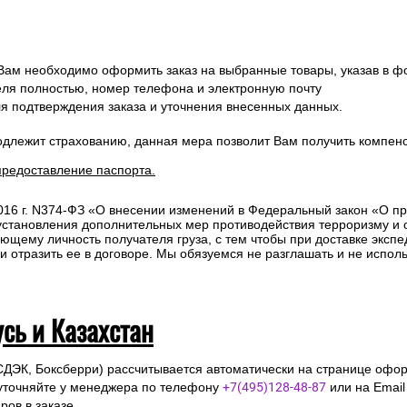
 Вам необходимо оформить заказ на выбранные товары, указав в ф
ля полностью, номер телефона и электронную почту
ля подтверждения заказа и уточнения внесенных данных.
одлежит страхованию, данная мера позволит Вам получить компен
предоставление паспорта.
2016 г. N374-ФЗ «О внесении изменений в Федеральный закон «О п
 установления дополнительных мер противодействия терроризму и
ющему личность получателя груза, с тем чтобы при доставке эксп
отразить ее в договоре. Мы обязуемся не разглашать и не исполь
усь и Казахстан
СДЭК, Боксберри) рассчитывается автоматически на странице офор
уточняйте у менеджера по телефону
+7(495)128-48-87
или на Emai
ов в заказе.