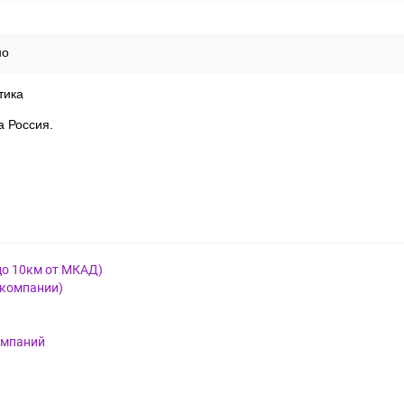
но
тика
а Россия.
до 10км от МКАД)
 компании)
омпаний