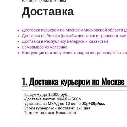
Ширина рулона:
1.06 м
Цвет:
себери
Серый
Элементы рисунка:
Фоновы
Обои артикул PC90002-14, бренда Prestige Color, стран
Материал покрытия: Виниловые
Материал основы: Флизелиновая
Размер: 1,06м х 10,05м
Дост
авка
Доставка курьером по Москве и Московской области (
Доставка по России (службы доставки и транспортные
Доставка в Республику Беларусь и Казахстан
Самовывоз из магазина
Инструкции при получении товаров из транспортных к