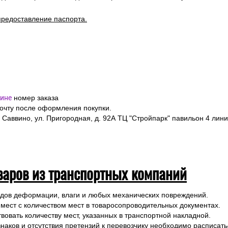
уточняйте у менеджера по телефону
+7(495)128-48-87
или на Emai
ов в заказе.
ормить заказ на выбранные товары, указав в форме заказа точный
я полностью, номер телефона и электронную почту.
я подтверждения заказа и уточнения внесенных данных.
одлежит страхованию, данная мера позволит Вам получить компен
предоставление паспорта.
ине
номер заказа
почту после оформления покупки.