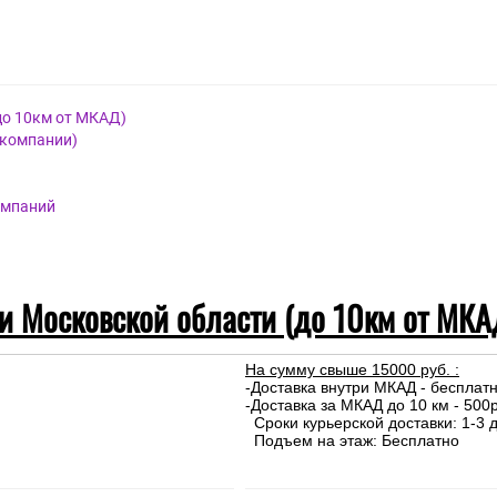
стый
е
а Россия.
до 10км от МКАД)
 компании)
омпаний