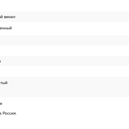
 светостойкость
ая
ая
я
,05м
й винил
енный
я