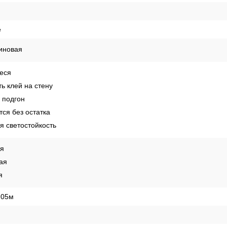
России
Способы оплаты
Рекомендации по поклейке обо
4
lor
е
иновая
еся
ь клей на стену
 подгон
ся без остатка