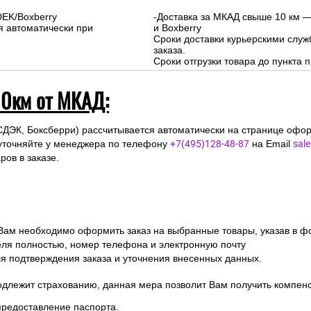
 и Московской области (до 10км от МКА
На сумму свыше 15000 руб. :
-Доставка внутри МКАД - бесплат
-Доставка за МКАД до 10 км - 500р
Сроки курьерской доставки: 1-3 д
Подъем на этаж: Бесплатно
DEK/Boxberry
-Доставка за МКАД свыше 10 км —
я автоматически при
и Boxberry
Сроки доставки курьерскими слу
заказа.
Сроки отгрузки товара до пункта п
10км от МКАД:
СДЭК, Боксберри) рассчитывается автоматически на странице офор
уточняйте у менеджера по телефону
+7(495)128-48-87
на Email
sal
ов в заказе.