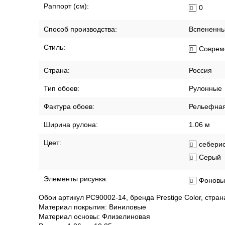
Хорошая
Помещение:
Гостин
Прихож
Спальн
Размер:
1,06м х 10
Размер рисунка:
Мелкий
Раппорт (см):
0
Способ производства:
Вспененны
Стиль:
Соврем
Страна:
Россия
Тип обоев:
Рулонные
Фактура обоев:
Рельефна