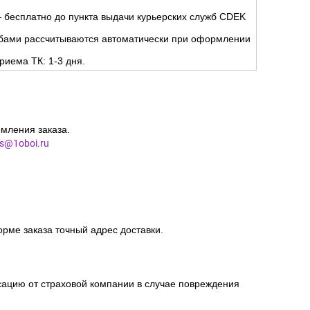
Д):
но
.
ня.
 бесплатно до пункта выдачи курьерских служб CDEK
жбами рассчитываются автоматически при оформлении
риема ТК: 1-3 дня.
мления заказа.
es@1oboi.ru