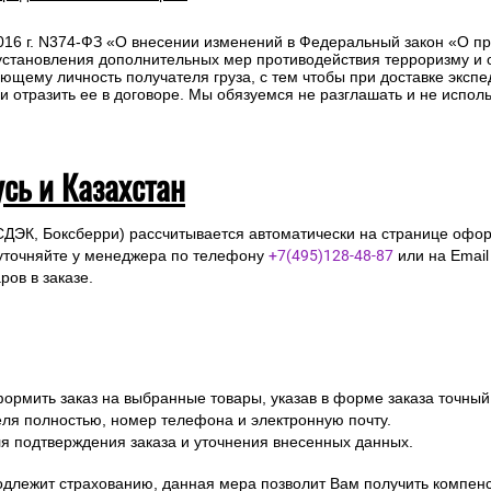
 Вам необходимо оформить заказ на выбранные товары, указав в ф
ля полностью, номер телефона и электронную почту
ля подтверждения заказа и уточнения внесенных данных.
одлежит страхованию, данная мера позволит Вам получить компен
предоставление паспорта.
2016 г. N374-ФЗ «О внесении изменений в Федеральный закон «О п
 установления дополнительных мер противодействия терроризму и
ющему личность получателя груза, с тем чтобы при доставке эксп
отразить ее в договоре. Мы обязуемся не разглашать и не исполь
усь и Казахстан
СДЭК, Боксберри) рассчитывается автоматически на странице офор