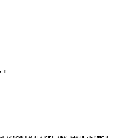
l
sales@1oboi.ru
 адрес доставки.
сацию от страховой компании в случае повреждения