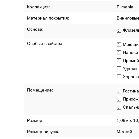
СПИСОК ВАРИАНТОВ ТОВАРА
Характеристики
Описание
Доставка по 
Артикул:
PC90002-1
Бренд:
Prestige Co
Длина рулона:
10.05 м
Коллекция:
Flimania
Материал покрытия:
Виниловы
Основа:
Флизел
Особые свойства:
Моющи
Наносит
Прямой
Удаляют