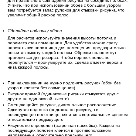
для правильного совпадения рисунка на соседних полосах.
Учтите, что при использовании обоев с большим узором
вам потребуется запас рулонов для стыковки рисунка, что
увеличит общий расход полос.
Сделайте подгонку обоев.
Для расчетов используйте значения высоты потолка и
периметр стен помещения. Для удобства можно сразу
нарезать все полотнища для помещения, предварительно
посчитав высоту каждой полосы. Обрезки полос могут
пригодиться для резерва. Чтобы порядок полос не
перепутался – пронумеруйте их, сделав отметки верха и
низа каждой полосы.
При наклеивании не нужно подгонять рисунок (обои без
узора и клеятся без совмещения).
Рисунок прямой (одинаковые рисунки стыкуются друг с
другом на одинаковой высоте).
Смещающийся рисунок, диагональное расположение.
Сдвинутая подгонка (подгонка по рисунку, т.е.
последующее полотнище, клеится с вертикальным сдвигом
относительно предыдущего
Рисунок не определен (встречная наклейка). Каждое из
последующих полотен клеится в противоположном
направлении, относительно предыдущего