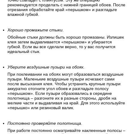
точно совпадет с плинтусом. Эту же операцию
рекомендуется проделать с нижней границей обоев. После
отрезания обработайте край «перышком» и разгладьте
влажной губкой.
Хорошо промажьте стыки.
Обойные стыки должны быть хорошо промазаны. Излишек
клея затем выдавливается «перышком» и убирается
губкой. Если вы все сделали верно, то у вас получится
идеальный стык.
Уберите воздушные пузыри на обоях.
При поклеивании на обоях могут образоваться воздушные
пузыри. Маленькие воздушные пузыри исчезают сами
после высыхания клея. Чтобы устранить крупные пузыри
аккуратно отогните угол обоев и разгладьте полосу
«перышком». Если пузыри образовались в середине
полотнища – разгоните их в разные стороны, дробя на
мелкие части и выдавливая на край. Для этого используйте
«перышко» или резиновый валик.
Постоянно проверяйте полотнища
.
При работе постоянно осматривайте наклеенные полосы –