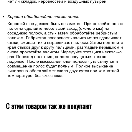
нет ли складок, неровностей и воздушных пузырей.
Хорошо обработайте стыки полос.
Хороший шов должен быть незаметен. При поклейке нового
полотна сделайте небольшой заход (около 5 мм) на
соседнюю полосу, а стык затем обработайте ребристым
валиком. Ребристая поверхность валика мягко вдавливает
стыки, сминает их и выравнивает полосы. Затем подтяните
края стыков друг к другу пальцами, разгладьте перышком и
снова прокатайте валиком. Чередуйте этот цикл несколько
раз. Переход полотнищ должен ощущаться только
ладонью. После высыхания клея полосы чуть стянутся и
совмещение полос будет полным. Полное высыхание
виниловых обоев займет около двух суток при комнатной
температуре, без сквозняков.
С этим товаром так же покупают