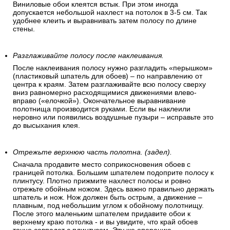
Виниловые обои клеятся встык. При этом иногда
допускается небольшой нахлест на потолок в 3-5 см. Так
удобнее клеить и выравнивать затем полосу по длине
стены.
Разглаживайте полосу после наклеивания.
После наклеивания полосу нужно разгладить «перышком»
(пластиковый шпатель для обоев) – по направлению от
центра к краям. Затем разглаживайте всю полосу сверху
вниз равномерно расходящимися движениями влево-
вправо («елочкой»). Окончательное выравнивание
полотнища производится руками. Если вы наклеили
неровно или появились воздушные пузыри – исправьте это
до высыхания клея.
Отрежьте верхнюю часть полотна. (задел).
Сначала продавите место соприкосновения обоев с
границей потолка. Большим шпателем подоприте полосу к
плинтусу. Плотно прижмите нахлест полосы и ровно
отрежьте обойным ножом. Здесь важно правильно держать
шпатель и нож. Нож должен быть острым, а движение –
плавным, под небольшим углом к обойному полотнищу.
После этого маленьким шпателем придавите обои к
верхнему краю потолка - и вы увидите, что край обоев