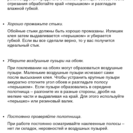
отрезания обработайте край «перышком» и разгладьте
влажной губкой.
Хорошо промажьте стыки.
Обойные стыки должны быть хорошо промазаны. Излишек
клея затем выдавливается «перышком» и убирается
губкой. Если вы все сделали верно, то у вас получится
идеальный стык.
Уберите воздушные пузыри на обоях.
При поклеивании на обоях могут образоваться воздушные
пузыри. Маленькие воздушные пузыри исчезают сами
после высыхания клея. Чтобы устранить крупные пузыри
аккуратно отогните угол обоев и разгладьте полосу
«перышком». Если пузыри образовались в середине
полотнища – разгоните их в разные стороны, дробя на
мелкие части и выдавливая на край. Для этого используйте
«перышко» или резиновый валик.
Постоянно проверяйте полотнища
.
При работе постоянно осматривайте наклеенные полосы –
нет ли складок, неровностей и воздушных пузырей.