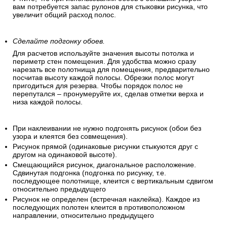
вам потребуется запас рулонов для стыковки рисунка, что
увеличит общий расход полос.
Сделайте подгонку обоев.
Для расчетов используйте значения высоты потолка и
периметр стен помещения. Для удобства можно сразу
нарезать все полотнища для помещения, предварительно
посчитав высоту каждой полосы. Обрезки полос могут
пригодиться для резерва. Чтобы порядок полос не
перепутался – пронумеруйте их, сделав отметки верха и
низа каждой полосы.
При наклеивании не нужно подгонять рисунок (обои без
узора и клеятся без совмещения).
Рисунок прямой (одинаковые рисунки стыкуются друг с
другом на одинаковой высоте).
Смещающийся рисунок, диагональное расположение.
Сдвинутая подгонка (подгонка по рисунку, т.е.
последующее полотнище, клеится с вертикальным сдвигом
относительно предыдущего
Рисунок не определен (встречная наклейка). Каждое из
последующих полотен клеится в противоположном
направлении, относительно предыдущего