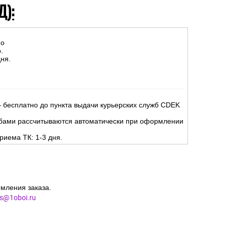
Д):
но
.
ня.
 бесплатно до пункта выдачи курьерских служб CDEK
жбами рассчитываются автоматически при оформлении
риема ТК: 1-3 дня.
мления заказа.
es@1oboi.ru