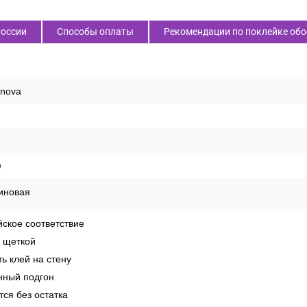
России
Способы оплаты
Рекомендации по поклейке обо
enova
е
иновая
ское соответствие
 щеткой
ь клей на стену
ный подгон
ся без остатка