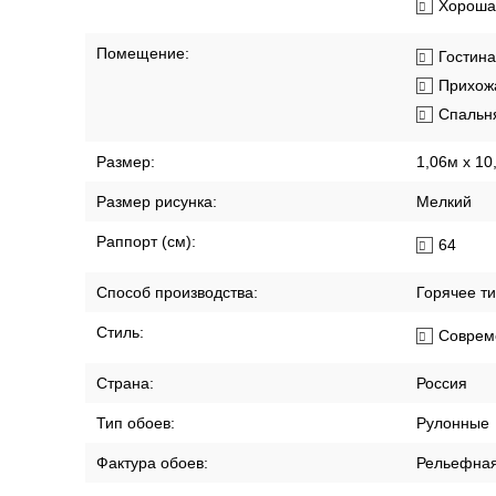
Хорошая
Помещение:
Гостин
Прихож
Спальн
Размер:
1,06м х 10
Размер рисунка:
Мелкий
Раппорт (см):
64
Способ производства:
Горячее т
Стиль:
Соврем
Страна:
Россия
Тип обоев:
Рулонные
Фактура обоев:
Рельефна