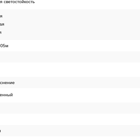
 светостойкость
ая
ая
я
,05м
иснение
енный
я