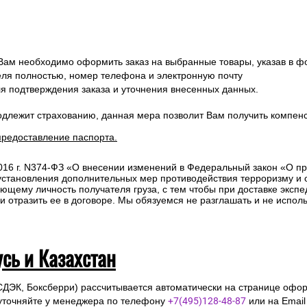
 Вам необходимо оформить заказ на выбранные товары, указав в ф
ля полностью, номер телефона и электронную почту
ля подтверждения заказа и уточнения внесенных данных.
одлежит страхованию, данная мера позволит Вам получить компен
предоставление паспорта.
2016 г. N374-ФЗ «О внесении изменений в Федеральный закон «О п
 установления дополнительных мер противодействия терроризму и
ющему личность получателя груза, с тем чтобы при доставке эксп
отразить ее в договоре. Мы обязуемся не разглашать и не исполь
усь и Казахстан
СДЭК, Боксберри) рассчитывается автоматически на странице офор
уточняйте у менеджера по телефону
+7(495)128-48-87
или на Emai