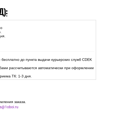
Д):
но
.
ня.
 бесплатно до пункта выдачи курьерских служб CDEK
жбами рассчитываются автоматически при оформлении
риема ТК: 1-3 дня.
мления заказа.
es@1oboi.ru