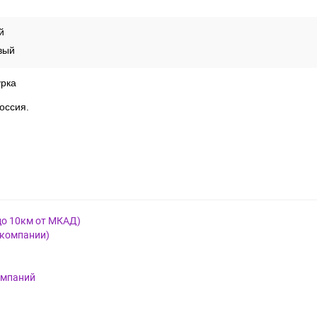
й
вый
урка
оссия.
до 10км от МКАД)
 компании)
омпаний