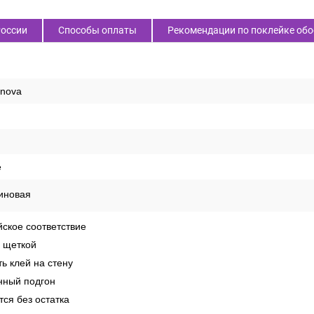
России
Способы оплаты
Рекомендации по поклейке обо
enova
е
иновая
ское соответствие
 щеткой
ь клей на стену
ный подгон
ся без остатка