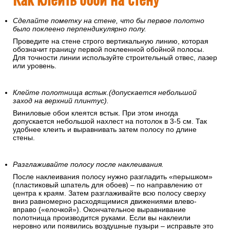
Сделайте пометку на стене, что бы первое полотно
было поклеено перпендикулярно полу.
Проведите на стене строго вертикальную линию, которая
обозначит границу первой поклеенной обойной полосы.
Для точности линии используйте строительный отвес, лазер
или уровень.
Клейте полотнища встык.(допускается небольшой
заход на верхний плинтус).
Виниловые обои клеятся встык. При этом иногда
допускается небольшой нахлест на потолок в 3-5 см. Так
удобнее клеить и выравнивать затем полосу по длине
стены.
Разглаживайте полосу после наклеивания.
После наклеивания полосу нужно разгладить «перышком»
(пластиковый шпатель для обоев) – по направлению от
центра к краям. Затем разглаживайте всю полосу сверху
вниз равномерно расходящимися движениями влево-
вправо («елочкой»). Окончательное выравнивание
полотнища производится руками. Если вы наклеили
неровно или появились воздушные пузыри – исправьте это