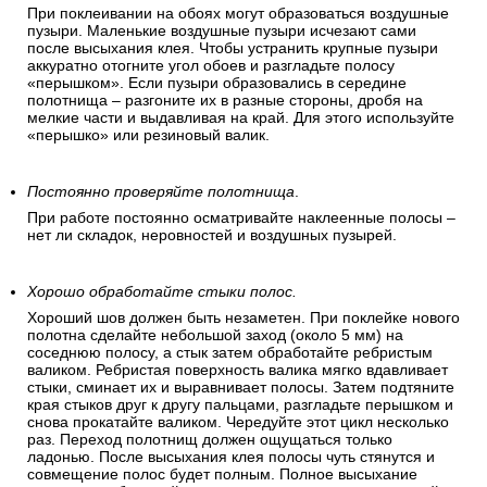
При поклеивании на обоях могут образоваться воздушные
пузыри. Маленькие воздушные пузыри исчезают сами
после высыхания клея. Чтобы устранить крупные пузыри
аккуратно отогните угол обоев и разгладьте полосу
«перышком». Если пузыри образовались в середине
полотнища – разгоните их в разные стороны, дробя на
мелкие части и выдавливая на край. Для этого используйте
«перышко» или резиновый валик.
Постоянно проверяйте полотнища
.
При работе постоянно осматривайте наклеенные полосы –
нет ли складок, неровностей и воздушных пузырей.
Хорошо обработайте стыки полос.
Хороший шов должен быть незаметен. При поклейке нового
полотна сделайте небольшой заход (около 5 мм) на
соседнюю полосу, а стык затем обработайте ребристым
валиком. Ребристая поверхность валика мягко вдавливает
стыки, сминает их и выравнивает полосы. Затем подтяните
края стыков друг к другу пальцами, разгладьте перышком и
снова прокатайте валиком. Чередуйте этот цикл несколько
раз. Переход полотнищ должен ощущаться только
ладонью. После высыхания клея полосы чуть стянутся и
совмещение полос будет полным. Полное высыхание