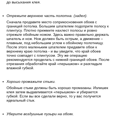
до высыхания клея.
Отрежьте верхнюю часть полотна. (задел).
Сначала продавите место соприкосновения обоев с
границей потолка. Большим шпателем подоприте полосу к
плинтусу. Плотно прижмите нахлест полосы и ровно
отрежьте обойным ножом. Здесь важно правильно держать
шпатель и нож. Нож должен быть острым, а движение –
плавным, под небольшим углом к обойному полотнищу.
После этого маленьким шпателем придавите обои к
верхнему краю потолка - и вы увидите, что край обоев
точно совпадет с плинтусом. Эту же операцию
рекомендуется проделать с нижней границей обоев. После
отрезания обработайте край «перышком» и разгладьте
влажной губкой.
Хорошо промажьте стыки.
Обойные стыки должны быть хорошо промазаны. Излишек
клея затем выдавливается «перышком» и убирается
губкой. Если вы все сделали верно, то у вас получится
идеальный стык.
Уберите воздушные пузыри на обоях.