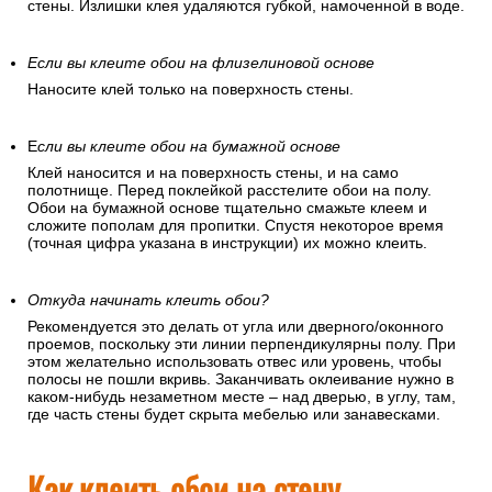
стены. Излишки клея удаляются губкой, намоченной в воде.
Если вы клеите обои на флизелиновой основе
Наносите клей только на поверхность стены.
Е
сли вы клеите обои на бумажной основе
Клей наносится и на поверхность стены, и на само
полотнище. Перед поклейкой расстелите обои на полу.
Обои на бумажной основе тщательно смажьте клеем и
сложите пополам для пропитки. Спустя некоторое время
(точная цифра указана в инструкции) их можно клеить.
Откуда начинать клеить обои?
Рекомендуется это делать от угла или дверного/оконного
проемов, поскольку эти линии перпендикулярны полу. При
этом желательно использовать отвес или уровень, чтобы
полосы не пошли вкривь. Заканчивать оклеивание нужно в
каком-нибудь незаметном месте – над дверью, в углу, там,
где часть стены будет скрыта мебелью или занавесками.
Как клеить обои на стену