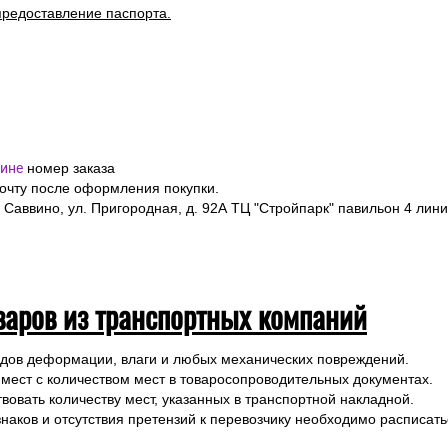
ормить заказ на выбранные товары, указав в форме заказа точный
я полностью, номер телефона и электронную почту.
я подтверждения заказа и уточнения внесенных данных.
одлежит страхованию, данная мера позволит Вам получить компен
предоставление паспорта.
ине
номер заказа
почту после оформления покупки.
 Саввино, ул. Пригородная, д. 92А ТЦ "Стройпарк" павильон 4 лини