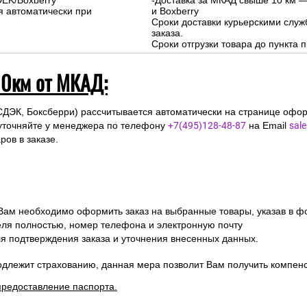
 и Московской области (до 10км от МКА
На сумму свыше 15000 руб. :
-Доставка внутри МКАД - бесплат
-Доставка за МКАД до 10 км - 500р
Сроки курьерской доставки: 1-3 д
Подъем на этаж: Бесплатно
DEK/Boxberry
-Доставка за МКАД свыше 10 км —
я автоматически при
и Boxberry
Сроки доставки курьерскими слу
заказа.
Сроки отгрузки товара до пункта п
10км от МКАД:
СДЭК, Боксберри) рассчитывается автоматически на странице офор
уточняйте у менеджера по телефону
+7(495)128-48-87
на Email
sal
ов в заказе.