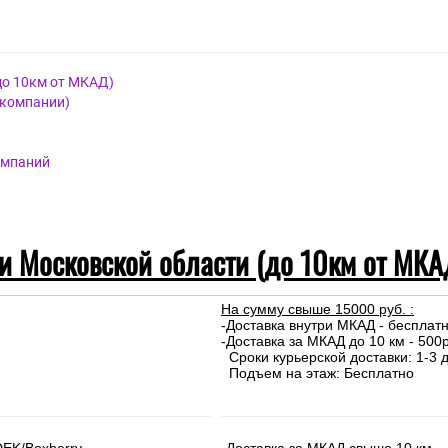
урка
оссия.
до 10км от МКАД)
 компании)
омпаний