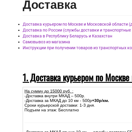
Ширина рулона:
1,06 м
Цвет:
Серый
Элементы рисунка:
Штукат
Обои артикул 287389, бренда Victoria Stenova, страна Р
Материал покрытия: Виниловые
Материал основы: Флизелиновая
Размер: 1,06м х 10,05м
Дост
авка
Доставка курьером по Москве и Московской области (
Доставка по России (службы доставки и транспортные
Доставка в Республику Беларусь и Казахстан
Самовывоз из магазина
Инструкции при получении товаров из транспортных к