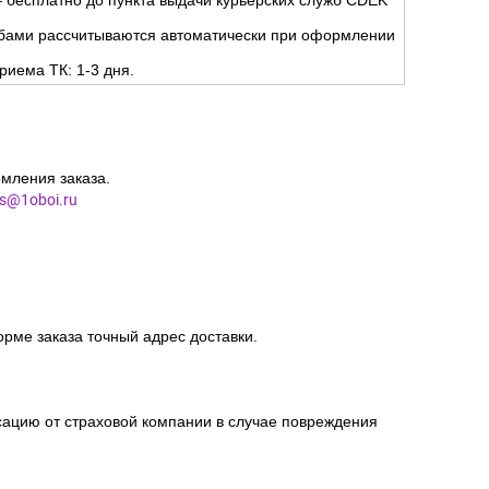
Д):
но
.
ня.
 бесплатно до пункта выдачи курьерских служб CDEK
жбами рассчитываются автоматически при оформлении
риема ТК: 1-3 дня.
мления заказа.
es@1oboi.ru