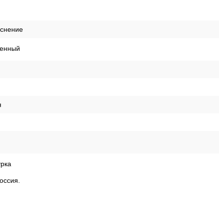
 светостойкость
ая
ая
я
,05м
иснение
енный
я