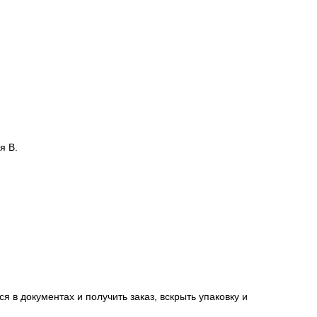
 адрес доставки.
сацию от страховой компании в случае повреждения
я В.