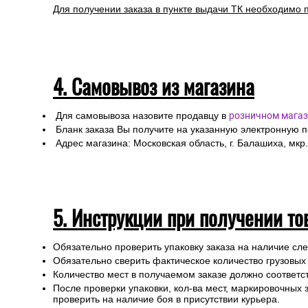
Сроки отгрузки товара до пункта приема ТК: 1-3 дня.
Доставка до транспортных компаний — бесплатно
Правила оформления:
Для расчета стоимости доставки Вам необходимо оф
При оформлении необходимо указать ФИО получател
Специалисты интернет-магазина свяжутся с Вами дл
Любой груз, отправляемый транспортной компанией, п
или утраты груза в процессе транспортировки.
Для получении заказа в пункте выдачи ТК необходимо 
4. Самовывоз из магазина
Для самовывоза назовите продавцу в
розничном магаз
Бланк заказа Вы получите на указанную электронную 
Адрес магазина: Московская область, г. Балашиха, мкр.