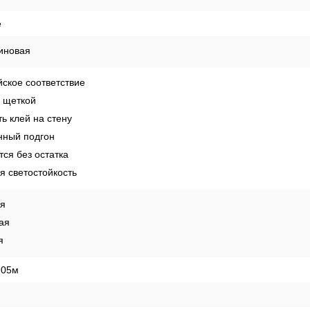
России
Способы оплаты
Рекомендации по поклейке обо
enova
е
иновая
ское соответствие
 щеткой
ь клей на стену
ный подгон
ся без остатка