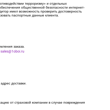
орме заказа точный адрес доставки.
сацию от страховой компании в случае повреждения
ротиводействии терроризму» и отдельных
 обеспечения общественной безопасности интернет-
едитор имел возможность проверить достоверность
зовать паспортные данные клиента.
мления заказа.
l
sales@1oboi.ru