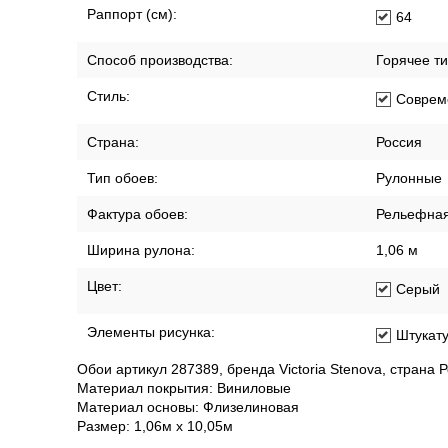
Хорошая
Помещение:
Гостин
Прихож
Спальн
Размер:
1,06м х 10
Размер рисунка:
Мелкий
Раппорт (см):
64
Способ производства:
Горячее т
Стиль:
Соврем
Страна:
Россия
Тип обоев:
Рулонные
Фактура обоев:
Рельефна