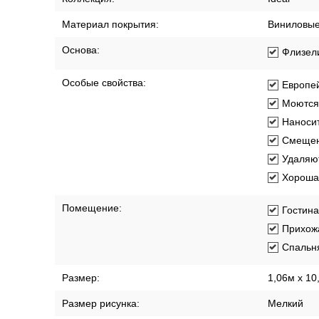
Характеристики
Описание
Доставка по 
Артикул:
287389
Бренд:
Victoria St
Длина рулона:
10.05 м
Коллекция:
Ideal
Материал покрытия:
Виниловы
Основа:
Флизел
Особые свойства:
Европей
Моются
Наносит
Смещен
Удаляют