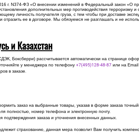
 Вам необходимо оформить заказ на выбранные товары, указав в ф
ля полностью, номер телефона и электронную почту
ля подтверждения заказа и уточнения внесенных данных.
одлежит страхованию, данная мера позволит Вам получить компен
предоставление паспорта.
2016 г. N374-ФЗ «О внесении изменений в Федеральный закон «О п
 установления дополнительных мер противодействия терроризму и
ющему личность получателя груза, с тем чтобы при доставке эксп
отразить ее в договоре. Мы обязуемся не разглашать и не исполь
усь и Казахстан
СДЭК, Боксберри) рассчитывается автоматически на странице офор
уточняйте у менеджера по телефону
+7(495)128-48-87
или на Emai
ов в заказе.