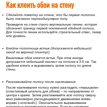
Как клеить обои на стену
Сделайте пометку на стене, что бы первое полотно
было поклеено перпендикулярно полу.
Проведите на стене строго вертикальную линию, которая
обозначит границу первой поклеенной обойной полосы.
Для точности линии используйте строительный отвес, лазер
или уровень.
Клейте полотнища встык.(допускается небольшой
заход на верхний плинтус).
Виниловые обои клеятся встык. При этом иногда
допускается небольшой нахлест на потолок в 3-5 см. Так
удобнее клеить и выравнивать затем полосу по длине
стены.
Разглаживайте полосу после наклеивания.
После наклеивания полосу нужно разгладить «перышком»
(пластиковый шпатель для обоев) – по направлению от
центра к краям. Затем разглаживайте всю полосу сверху
вниз равномерно расходящимися движениями влево-
вправо («елочкой»). Окончательное выравнивание
полотнища производится руками. Если вы наклеили