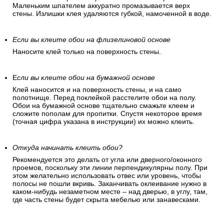
Маленьким шпателем аккуратно промазывается верх
стены. Излишки клея удаляются губкой, намоченной в воде.
Если вы клеите обои на флизелиновой основе
Наносите клей только на поверхность стены.
Е
сли вы клеите обои на бумажной основе
Клей наносится и на поверхность стены, и на само
полотнище. Перед поклейкой расстелите обои на полу.
Обои на бумажной основе тщательно смажьте клеем и
сложите пополам для пропитки. Спустя некоторое время
(точная цифра указана в инструкции) их можно клеить.
Откуда начинать клеить обои?
Рекомендуется это делать от угла или дверного/оконного
проемов, поскольку эти линии перпендикулярны полу. При
этом желательно использовать отвес или уровень, чтобы
полосы не пошли вкривь. Заканчивать оклеивание нужно в
каком-нибудь незаметном месте – над дверью, в углу, там,
где часть стены будет скрыта мебелью или занавесками.