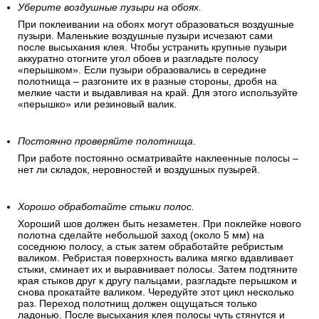
Уберите воздушные пузыри на обоях.
При поклеивании на обоях могут образоваться воздушные
пузыри. Маленькие воздушные пузыри исчезают сами
после высыхания клея. Чтобы устранить крупные пузыри
аккуратно отогните угол обоев и разгладьте полосу
«перышком». Если пузыри образовались в середине
полотнища – разгоните их в разные стороны, дробя на
мелкие части и выдавливая на край. Для этого используйте
«перышко» или резиновый валик.
Постоянно проверяйте полотнища
.
При работе постоянно осматривайте наклеенные полосы –
нет ли складок, неровностей и воздушных пузырей.
Хорошо обработайте стыки полос.
Хороший шов должен быть незаметен. При поклейке нового
полотна сделайте небольшой заход (около 5 мм) на
соседнюю полосу, а стык затем обработайте ребристым
валиком. Ребристая поверхность валика мягко вдавливает
стыки, сминает их и выравнивает полосы. Затем подтяните
края стыков друг к другу пальцами, разгладьте перышком и
снова прокатайте валиком. Чередуйте этот цикл несколько
раз. Переход полотнищ должен ощущаться только
ладонью. После высыхания клея полосы чуть стянутся и