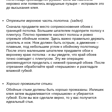
неровно или появились воздушные пузыри – исправьте это
до высыхания клея.
Отрежьте верхнюю часть полотна. (задел).
Сначала продавите место соприкосновения обоев с
границей потолка. Большим шпателем подоприте полосу к
плинтусу. Плотно прижмите нахлест полосы и ровно
отрежьте обойным ножом. Здесь важно правильно держать
шпатель и нож. Нож должен быть острым, а движение –
плавным, под небольшим углом к обойному полотнищу.
После этого маленьким шпателем придавите обои к
верхнему краю потолка - и вы увидите, что край обоев
точно совпадет с плинтусом. Эту же операцию
рекомендуется проделать с нижней границей обоев. После
отрезания обработайте край «перышком» и разгладьте
влажной губкой.
Хорошо промажьте стыки.
Обойные стыки должны быть хорошо промазаны. Излишек
клея затем выдавливается «перышком» и убирается
губкой. Если вы все сделали верно, то у вас получится
идеальный стык.