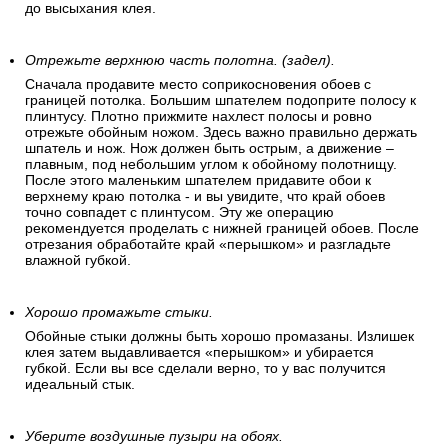
до высыхания клея.
Отрежьте верхнюю часть полотна. (задел).
Сначала продавите место соприкосновения обоев с
границей потолка. Большим шпателем подоприте полосу к
плинтусу. Плотно прижмите нахлест полосы и ровно
отрежьте обойным ножом. Здесь важно правильно держать
шпатель и нож. Нож должен быть острым, а движение –
плавным, под небольшим углом к обойному полотнищу.
После этого маленьким шпателем придавите обои к
верхнему краю потолка - и вы увидите, что край обоев
точно совпадет с плинтусом. Эту же операцию
рекомендуется проделать с нижней границей обоев. После
отрезания обработайте край «перышком» и разгладьте
влажной губкой.
Хорошо промажьте стыки.
Обойные стыки должны быть хорошо промазаны. Излишек
клея затем выдавливается «перышком» и убирается
губкой. Если вы все сделали верно, то у вас получится
идеальный стык.
Уберите воздушные пузыри на обоях.