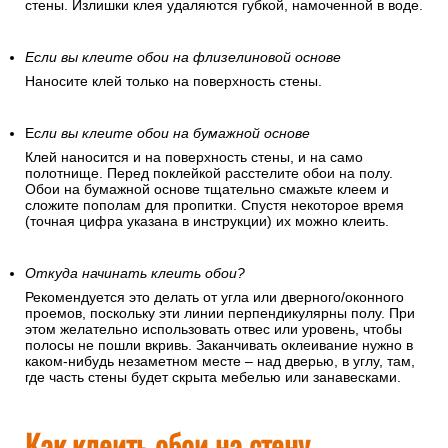
стены. Излишки клея удаляются губкой, намоченной в воде.
Если вы клеите обои на флизелиновой основе
Наносите клей только на поверхность стены.
Е
сли вы клеите обои на бумажной основе
Клей наносится и на поверхность стены, и на само
полотнище. Перед поклейкой расстелите обои на полу.
Обои на бумажной основе тщательно смажьте клеем и
сложите пополам для пропитки. Спустя некоторое время
(точная цифра указана в инструкции) их можно клеить.
Откуда начинать клеить обои?
Рекомендуется это делать от угла или дверного/оконного
проемов, поскольку эти линии перпендикулярны полу. При
этом желательно использовать отвес или уровень, чтобы
полосы не пошли вкривь. Заканчивать оклеивание нужно в
каком-нибудь незаметном месте – над дверью, в углу, там,
где часть стены будет скрыта мебелью или занавесками.
Как клеить обои на стену