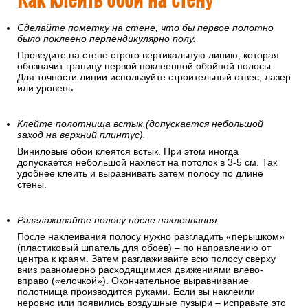
Сделайте пометку на стене, что бы первое полотно
было поклеено перпендикулярно полу.
Проведите на стене строго вертикальную линию, которая
обозначит границу первой поклеенной обойной полосы.
Для точности линии используйте строительный отвес, лазер
или уровень.
Клейте полотнища встык.(допускается небольшой
заход на верхний плинтус).
Виниловые обои клеятся встык. При этом иногда
допускается небольшой нахлест на потолок в 3-5 см. Так
удобнее клеить и выравнивать затем полосу по длине
стены.
Разглаживайте полосу после наклеивания.
После наклеивания полосу нужно разгладить «перышком»
(пластиковый шпатель для обоев) – по направлению от
центра к краям. Затем разглаживайте всю полосу сверху
вниз равномерно расходящимися движениями влево-
вправо («елочкой»). Окончательное выравнивание
полотнища производится руками. Если вы наклеили
неровно или появились воздушные пузыри – исправьте это