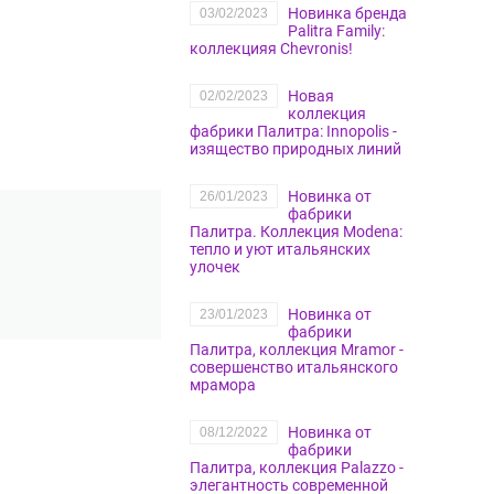
Новинка бренда
03/02/2023
Palitra Family:
коллекцияя Chevronis!
Новая
02/02/2023
коллекция
фабрики Палитра: Innopolis -
изящество природных линий
Новинка от
26/01/2023
фабрики
Палитра. Коллекция Modena:
тепло и уют итальянских
улочек
Новинка от
23/01/2023
фабрики
Палитра, коллекция Mramor -
совершенство итальянского
мрамора
Новинка от
08/12/2022
фабрики
Палитра, коллекция Palazzo -
элегантность современной