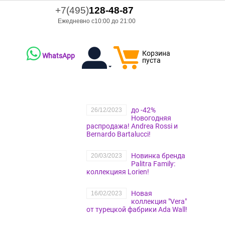
+7(495)
128-48-87
Ежедневно с10:00 до 21:00
Корзина
WhatsApp
пуста
до -42%
26/12/2023
Новогодняя
распродажа! Andrea Rossi и
Bernardo Bartalucci!
Новинка бренда
20/03/2023
Palitra Family:
коллекцияя Lorien!
Новая
16/02/2023
коллекция "Vera"
от турецкой фабрики Ada Wall!