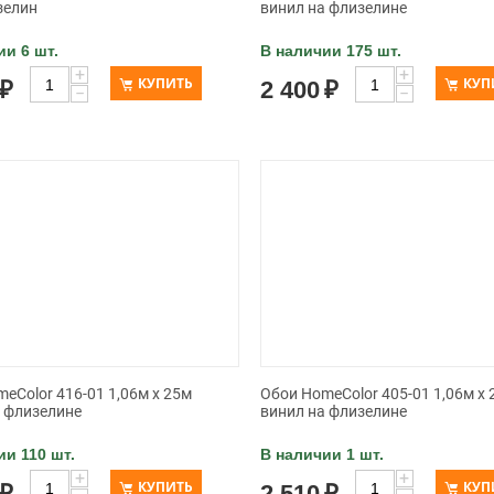
зелин
винил на флизелине
ии 6 шт.
В наличии 175 шт.
+
+
КУПИТЬ
КУП
₽
2 400
₽
−
−
eColor 416-01 1,06м x 25м
Обои HomeColor 405-01 1,06м x 
а флизелине
винил на флизелине
ии 110 шт.
В наличии 1 шт.
+
+
КУПИТЬ
КУП
₽
2 510
₽