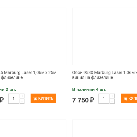
5 Marburg Laser 1,06м x 25м
Обои 9530 Marburg Laser 1,06м 
а флизелине
винил на флизелине
ии 2 шт.
В наличии 4 шт.
+
+
КУПИТЬ
КУП
₽
7 750
₽
−
−