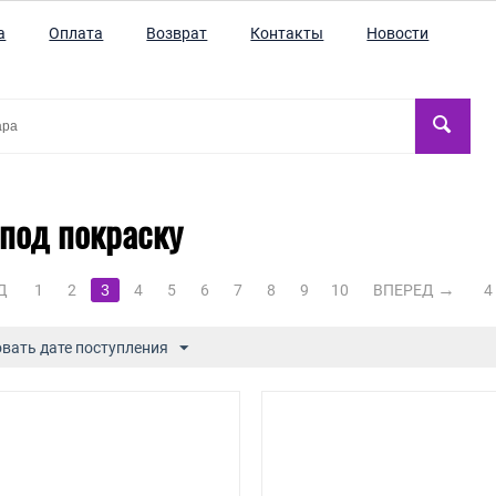
а
Оплата
Возврат
Контакты
Новости
под покраску
Д
1
2
3
4
5
6
7
8
9
10
ВПЕРЕД
4
вать дате поступления