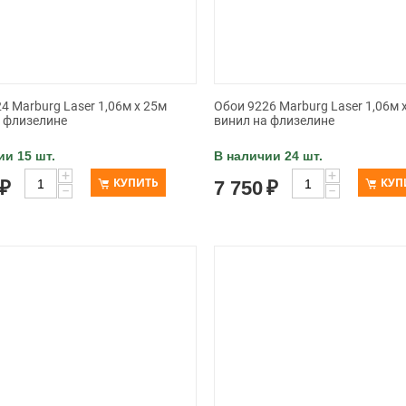
4 Marburg Laser 1,06м x 25м
Обои 9226 Marburg Laser 1,06м 
а флизелине
винил на флизелине
ии 15 шт.
В наличии 24 шт.
+
+
КУПИТЬ
КУП
₽
7 750
₽
−
−