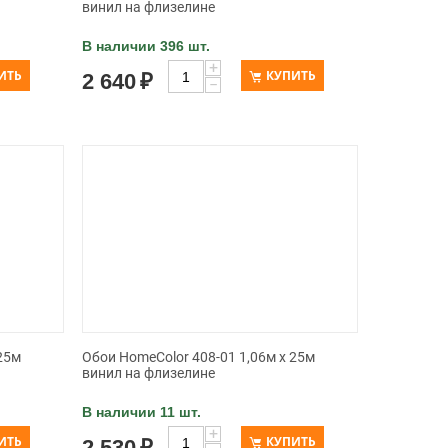
винил на флизелине
В наличии 396 шт.
+
ИТЬ
КУПИТЬ
2 640
₽
−
25м
Обои HomeColor 408-01 1,06м x 25м
винил на флизелине
В наличии 11 шт.
+
ИТЬ
КУПИТЬ
2 530
₽