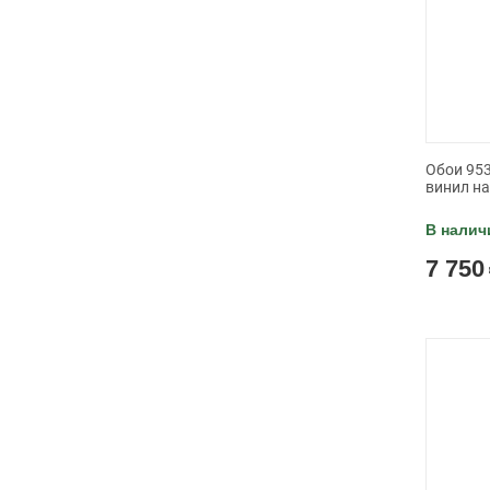
Обои 953
винил н
В налич
7 750