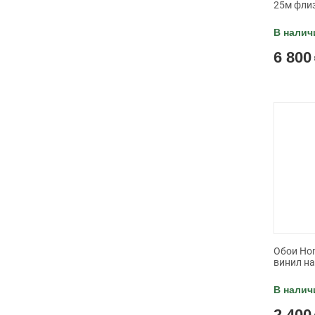
25м фли
В налич
6 800
Обои Hom
винил н
В налич
2 400