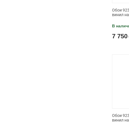
Обои 923
винил н
В налич
7 750
Обои 923
винил н