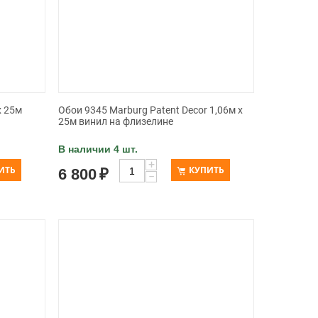
x 25м
Обои 9345 Marburg Patent Decor 1,06м x
25м винил на флизелине
В наличии 4 шт.
+
ИТЬ
КУПИТЬ
6 800
₽
−