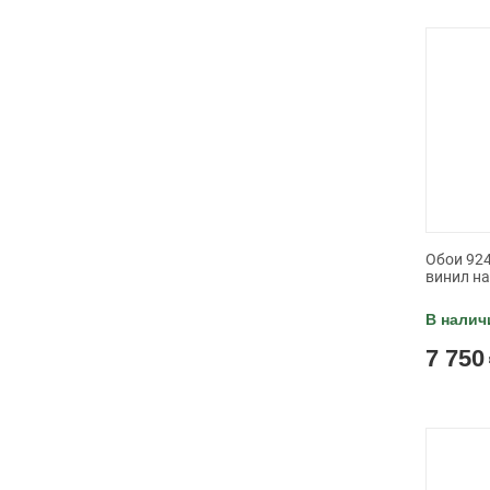
Обои 924
винил н
В налич
7 750