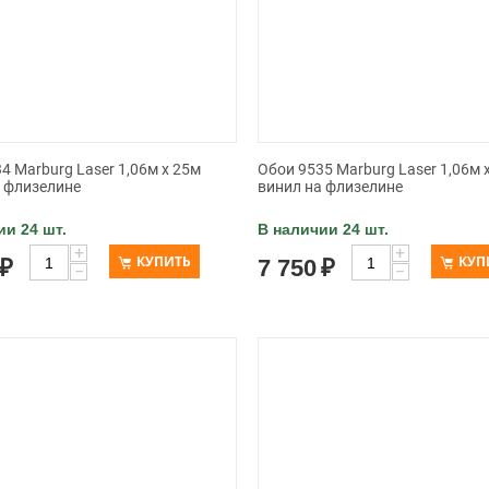
4 Marburg Laser 1,06м x 25м
Обои 9535 Marburg Laser 1,06м 
а флизелине
винил на флизелине
ии 24 шт.
В наличии 24 шт.
+
+
КУПИТЬ
КУП
₽
7 750
₽
−
−