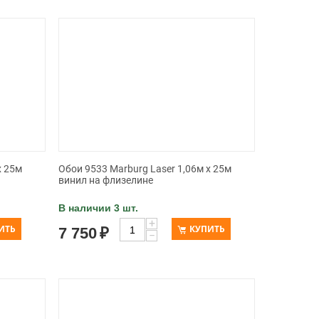
x 25м
Обои 9533 Marburg Laser 1,06м x 25м
винил на флизелине
В наличии 3 шт.
+
ИТЬ
КУПИТЬ
7 750
₽
−