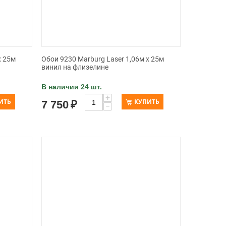
x 25м
Обои 9230 Marburg Laser 1,06м x 25м
винил на флизелине
В наличии 24 шт.
+
ИТЬ
КУПИТЬ
7 750
₽
−