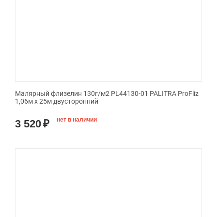
Малярный флизелин 130г/м2 PL44130-01 PALITRA ProFliz
1,06м х 25м двусторонний
нет в наличии
3 520
₽