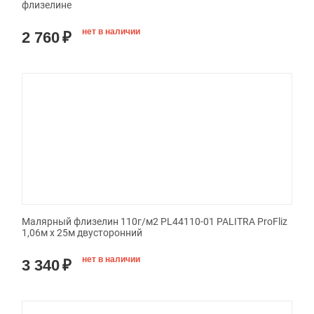
флизелине
нет в наличии
2 760
₽
Малярный флизелин 110г/м2 PL44110-01 PALITRA ProFliz
1,06м х 25м двусторонний
нет в наличии
3 340
₽