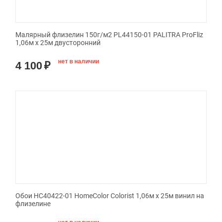
Малярный флизелин 150г/м2 PL44150-01 PALITRA ProFliz
1,06м х 25м двусторонний
нет в наличии
4 100
₽
Обои HC40422-01 HomeColor Colorist 1,06м х 25м винил на
флизелине