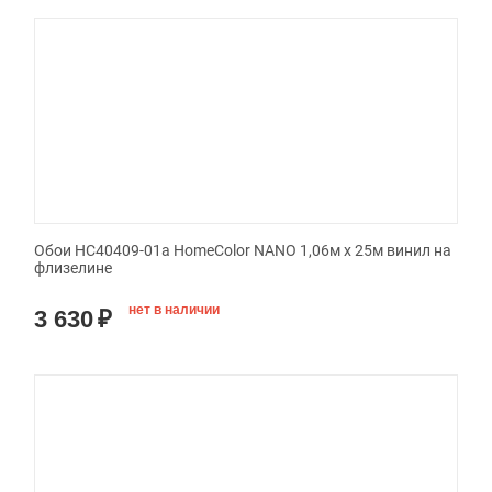
Обои HC40409-01a HomeColor NANO 1,06м x 25м винил на
флизелине
нет в наличии
3 630
₽