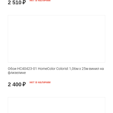
нет в наличии
2 510
₽
Обои HC40423-01 HomeColor Colorist 1,06м х 25м винил на
флизелине
нет в наличии
2 400
₽