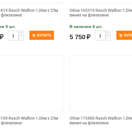
419 Rasch Wallton 1,06м x 25м
Обои 165319 Rasch Wallton 1,06
а флизелине
винил на флизелине
ии 5 шт.
В наличии 6 шт.
+
+
КУПИТЬ
КУП
₽
5 750
₽
−
−
109 Rasch Wallton 1,06м x 25м
Обои 173406 Rasch Wallton 1,06
а флизелине
винил на флизелине