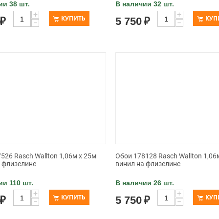
ии 38 шт.
В наличии 32 шт.
+
+
КУПИТЬ
КУП
₽
5 750
₽
−
−
526 Rasch Wallton 1,06м x 25м
Обои 178128 Rasch Wallton 1,06
а флизелине
винил на флизелине
ии 110 шт.
В наличии 26 шт.
+
+
КУПИТЬ
КУП
₽
5 750
₽
−
−