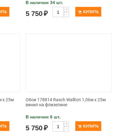
В наличии 34 шт.
+
ИТЬ
КУПИТЬ
5 750
₽
−
м x 25м
Обои 178814 Rasch Wallton 1,06м x 25м
винил на флизелине
В наличии 6 шт.
+
ИТЬ
КУПИТЬ
5 750
₽
−