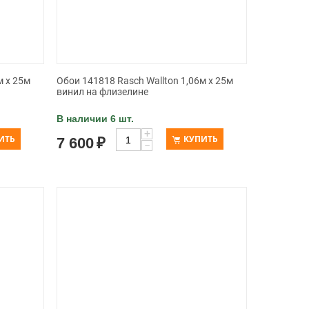
м x 25м
Обои 141818 Rasch Wallton 1,06м x 25м
винил на флизелине
В наличии 6 шт.
+
ИТЬ
КУПИТЬ
7 600
₽
−