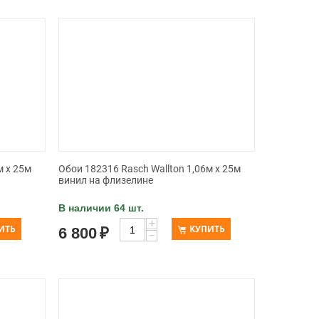
м x 25м
Обои 182316 Rasch Wallton 1,06м x 25м
винил на флизелине
В наличии 64 шт.
+
ИТЬ
КУПИТЬ
6 800
₽
−