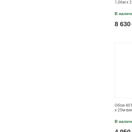
1,06м x 
В налич
8 630
Обои 401
x 25м ви
В налич
4 950