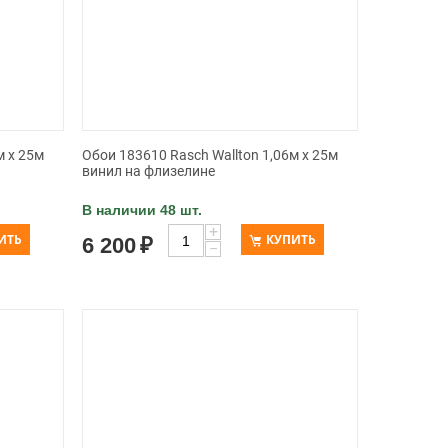
м x 25м
Обои 183610 Rasch Wallton 1,06м x 25м
винил на флизелине
В наличии 48 шт.
+
ИТЬ
КУПИТЬ
6 200
₽
−