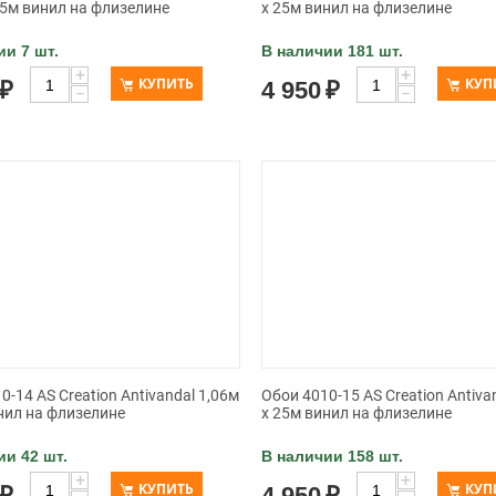
25м винил на флизелине
x 25м винил на флизелине
ии 7 шт.
В наличии 181 шт.
+
+
КУПИТЬ
КУП
₽
4 950
₽
−
−
0-14 AS Creation Antivandal 1,06м
Обои 4010-15 AS Creation Antiva
нил на флизелине
x 25м винил на флизелине
ии 42 шт.
В наличии 158 шт.
+
+
КУПИТЬ
КУП
₽
4 950
₽