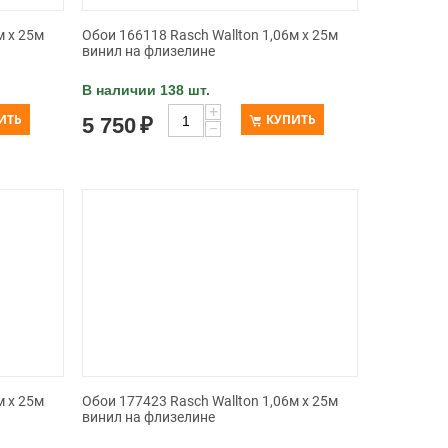
м x 25м
Обои 166118 Rasch Wallton 1,06м x 25м
винил на флизелине
В наличии 138 шт.
+
ИТЬ
КУПИТЬ
5 750
₽
−
м x 25м
Обои 177423 Rasch Wallton 1,06м x 25м
винил на флизелине