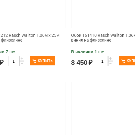
212 Rasch Wallton 1,06м x 25м
Обои 161410 Rasch Wallton 1,06
а флизелине
винил на флизелине
ии 7 шт.
В наличии 1 шт.
+
+
КУПИТЬ
КУП
₽
8 450
₽
−
−