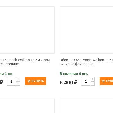
316 Rasch Wallton 1,06м x 25м
Обои 179927 Rasch Wallton 1,06
а флизелине
винил на флизелине
ии 1 шт.
В наличии 6 шт.
+
+
КУПИТЬ
КУП
₽
6 400
₽
−
−