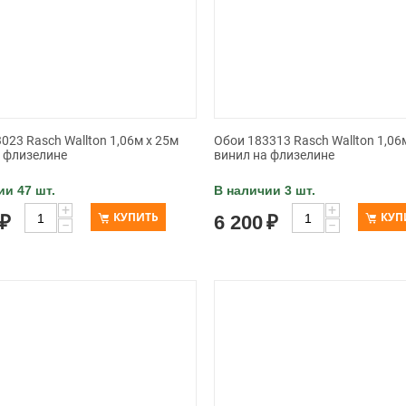
023 Rasch Wallton 1,06м x 25м
Обои 183313 Rasch Wallton 1,06
а флизелине
винил на флизелине
ии 47 шт.
В наличии 3 шт.
+
+
КУПИТЬ
КУП
₽
6 200
₽
−
−