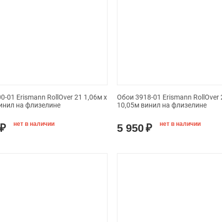
0-01 Erismann RollOver 21 1,06м х
Обои 3918-01 Erismann RollOver 
инил на флизелине
10,05м винил на флизелине
нет в наличии
нет в наличии
₽
5 950
₽