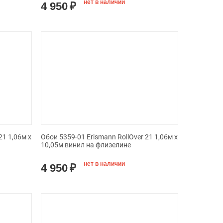
нет в наличии
4 950
₽
21 1,06м х
Обои 5359-01 Erismann RollOver 21 1,06м х
10,05м винил на флизелине
нет в наличии
4 950
₽