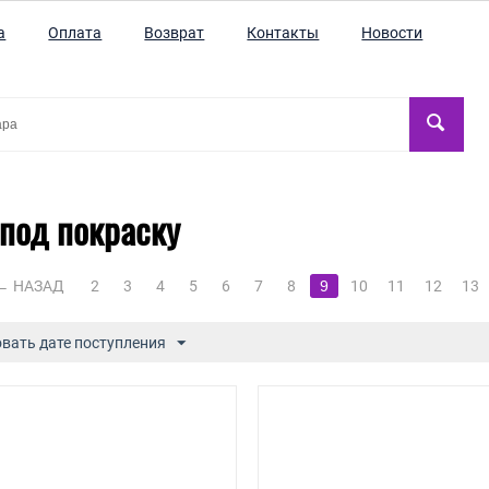
а
Оплата
Возврат
Контакты
Новости
под покраску
НАЗАД
2
3
4
5
6
7
8
9
10
11
12
13
вать дате поступления