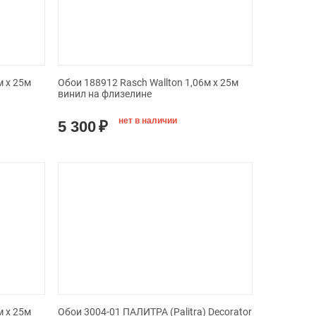
м x 25м
Обои 188912 Rasch Wallton 1,06м x 25м
винил на флизелине
нет в наличии
5 300
₽
м x 25м
Обои 3004-01 ПАЛИТРА (Palitra) Decorator