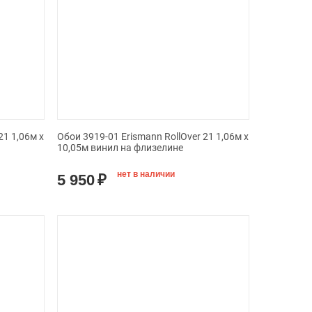
21 1,06м х
Обои 3919-01 Erismann RollOver 21 1,06м х
10,05м винил на флизелине
нет в наличии
5 950
₽