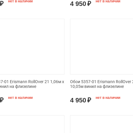
нет в наличии
нет в наличии
₽
4 950
₽
7-01 Erismann RollOver 21 1,06м х
Обои 5357-01 Erismann RollOver 
инил на флизелине
10,05м винил на флизелине
нет в наличии
нет в наличии
₽
4 950
₽