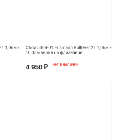
21 1,06м х
Обои 5364-01 Erismann RollOver 21 1,06м х
10,05м винил на флизелине
нет в наличии
4 950
₽