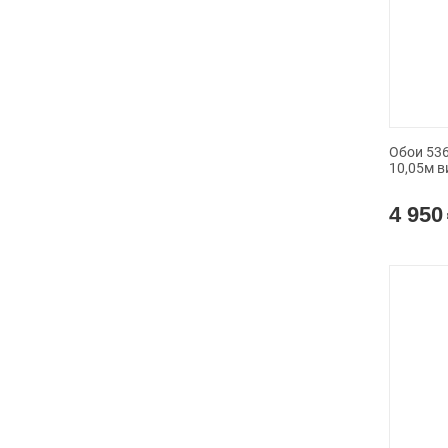
Обои 536
10,05м в
4 950