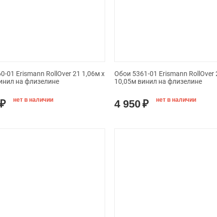
0-01 Erismann RollOver 21 1,06м х
Обои 5361-01 Erismann RollOver 
инил на флизелине
10,05м винил на флизелине
нет в наличии
нет в наличии
₽
4 950
₽