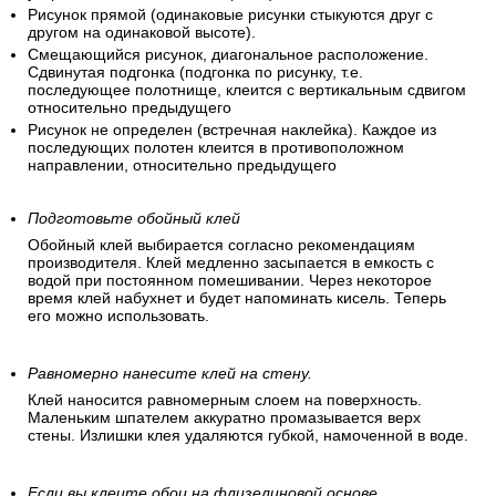
Рисунок прямой (одинаковые рисунки стыкуются друг с
другом на одинаковой высоте).
Смещающийся рисунок, диагональное расположение.
Сдвинутая подгонка (подгонка по рисунку, т.е.
последующее полотнище, клеится с вертикальным сдвигом
относительно предыдущего
Рисунок не определен (встречная наклейка). Каждое из
последующих полотен клеится в противоположном
направлении, относительно предыдущего
Подготовьте обойный клей
Обойный клей выбирается согласно рекомендациям
производителя. Клей медленно засыпается в емкость с
водой при постоянном помешивании. Через некоторое
время клей набухнет и будет напоминать кисель. Теперь
его можно использовать.
Равномерно нанесите клей на стену.
Клей наносится равномерным слоем на поверхность.
Маленьким шпателем аккуратно промазывается верх
стены. Излишки клея удаляются губкой, намоченной в воде.
Если вы клеите обои на флизелиновой основе