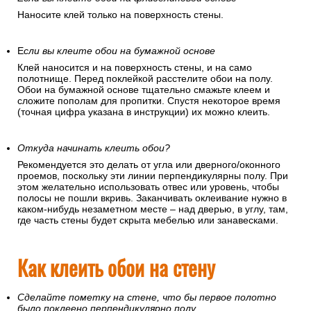
Наносите клей только на поверхность стены.
Е
сли вы клеите обои на бумажной основе
Клей наносится и на поверхность стены, и на само
полотнище. Перед поклейкой расстелите обои на полу.
Обои на бумажной основе тщательно смажьте клеем и
сложите пополам для пропитки. Спустя некоторое время
(точная цифра указана в инструкции) их можно клеить.
Откуда начинать клеить обои?
Рекомендуется это делать от угла или дверного/оконного
проемов, поскольку эти линии перпендикулярны полу. При
этом желательно использовать отвес или уровень, чтобы
полосы не пошли вкривь. Заканчивать оклеивание нужно в
каком-нибудь незаметном месте – над дверью, в углу, там,
где часть стены будет скрыта мебелью или занавесками.
Как клеить обои на стену
Сделайте пометку на стене, что бы первое полотно
было поклеено перпендикулярно полу.