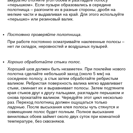
аккуратно отогните угол обоев и разгладьте полосу
«перышком». Если пузыри образовались в середине
полотнища – разгоните их в разные стороны, дробя на
мелкие части и выдавливая на край. Для этого используйте
«перышко» или резиновый валик.
Постоянно проверяйте полотнища
.
При работе постоянно осматривайте наклеенные полосы –
нет ли складок, неровностей и воздушных пузырей.
Хорошо обработайте стыки полос.
Хороший шов должен быть незаметен. При поклейке нового
полотна сделайте небольшой заход (около 5 мм) на
соседнюю полосу, а стык затем обработайте ребристым
валиком. Ребристая поверхность валика мягко вдавливает
стыки, сминает их и выравнивает полосы. Затем подтяните
края стыков друг к другу пальцами, разгладьте перышком и
снова прокатайте валиком. Чередуйте этот цикл несколько
раз. Переход полотнищ должен ощущаться только
ладонью. После высыхания клея полосы чуть стянутся и
совмещение полос будет полным. Полное высыхание
виниловых обоев займет около двух суток при комнатной
температуре, без сквозняков.