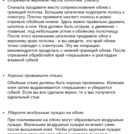
Отрежьте верхнюю часть полотна. (задел).
Сначала продавите место соприкосновения обоев с
границей потолка. Большим шпателем подоприте полосу к
плинтусу. Плотно прижмите нахлест полосы и ровно
отрежьте обойным ножом. Здесь важно правильно держать
шпатель и нож. Нож должен быть острым, а движение –
плавным, под небольшим углом к обойному полотнищу.
После этого маленьким шпателем придавите обои к
верхнему краю потолка - и вы увидите, что край обоев
точно совпадет с плинтусом. Эту же операцию
рекомендуется проделать с нижней границей обоев. После
отрезания обработайте край «перышком» и разгладьте
влажной губкой.
Хорошо промажьте стыки.
Обойные стыки должны быть хорошо промазаны. Излишек
клея затем выдавливается «перышком» и убирается
губкой. Если вы все сделали верно, то у вас получится
идеальный стык.
Уберите воздушные пузыри на обоях.
При поклеивании на обоях могут образоваться воздушные
пузыри. Маленькие воздушные пузыри исчезают сами
после высыхания клея. Чтобы устранить крупные пузыри