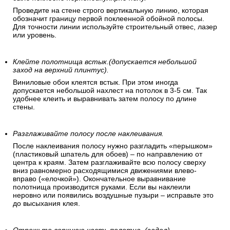
Проведите на стене строго вертикальную линию, которая
обозначит границу первой поклеенной обойной полосы.
Для точности линии используйте строительный отвес, лазер
или уровень.
Клейте полотнища встык.(допускается небольшой
заход на верхний плинтус).
Виниловые обои клеятся встык. При этом иногда
допускается небольшой нахлест на потолок в 3-5 см. Так
удобнее клеить и выравнивать затем полосу по длине
стены.
Разглаживайте полосу после наклеивания.
После наклеивания полосу нужно разгладить «перышком»
(пластиковый шпатель для обоев) – по направлению от
центра к краям. Затем разглаживайте всю полосу сверху
вниз равномерно расходящимися движениями влево-
вправо («елочкой»). Окончательное выравнивание
полотнища производится руками. Если вы наклеили
неровно или появились воздушные пузыри – исправьте это
до высыхания клея.